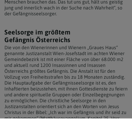
Menschen brauchen das. Das tut uns gut, hält uns geistig
jung und innerlich wach in der Suche nach Wahrheit“, so
der Gefängnisseelsorger.
Seelsorge im größtem
Gefängnis Österreichs
Die von den Wienerinnen und Wienern „Graues Haus“
genannte Justizanstalt Wien-Josefstadt im achten Wiener
Gemeindebezirk ist mit einer Fläche von über 68.000 m2
und aktuell rund 1200 Insassinnen und Insassen
Österreichs größtes Gefängnis. Die Anstalt ist für den
Vollzug von Freiheitsstrafen bis zu 18 Monaten zuständig.
Die Hauptaufgabe der Gefängnisseelsorge ist es, den
Inhaftierten beizustehen, mit ihnen Gottesdienste zu feiern
und andere spirituelle Gruppen oder Einzelbegegnungen
zu ermöglichen. Die christliche Seelsorge in den
Justizanstalten orientiert sich an den Worten von Jesus
Christus in der Bibel: „Ich war im Gefängnis und ihr seid zu
mir gekommen“ (Matthäusevangelium, Kapitel 25, Vers
36).