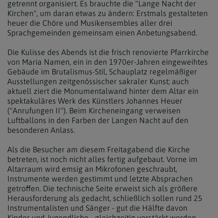
getrennt organisiert. Es brauchte die "Lange Nacht der
Kirchen", um daran etwas zu ändern: Erstmals gestalteten
heuer die Chöre und Musikensembles aller drei
Sprachgemeinden gemeinsam einen Anbetungsabend.
Die Kulisse des Abends ist die frisch renovierte Pfarrkirche
von Maria Namen, ein in den 1970er-Jahren eingeweihtes
Gebäude im Brutalismus-Stil, Schauplatz regelmäßiger
Ausstellungen zeitgenössischer sakraler Kunst; auch
aktuell ziert die Monumentalwand hinter dem Altar ein
spektakuläres Werk des Künstlers Johannes Heuer
("Anrufungen II"). Beim Kircheneingang verweisen
Luftballons in den Farben der Langen Nacht auf den
besonderen Anlass.
Als die Besucher am diesem Freitagabend die Kirche
betreten, ist noch nicht alles fertig aufgebaut. Vorne im
Altarraum wird emsig an Mikrofonen geschraubt,
Instrumente werden gestimmt und letzte Absprachen
getroffen. Die technische Seite erweist sich als größere
Herausforderung als gedacht, schließlich sollen rund 25
Instrumentalisten und Sänger - gut die Hälfte davon
Kinder und Jugendliche - gleichzeitig verstärkt werden.