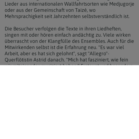
Lieder aus internationalen Wallfahrtsorten wie Medjugorje
oder aus der Gemeinschaft von Taizé, wo
Mehrsprachigkeit seit Jahrzehnten selbstverständlich ist.
Die Besucher verfolgen die Texte in ihren Liedheften,
singen mit oder hören einfach andächtig zu. Viele wirken
überrascht von der Klangfülle des Ensembles. Auch für die
Mitwirkenden selbst ist die Erfahrung neu. "Es war viel
Arbeit, aber es hat sich gelohnt", sagt "Allegro"-
Querflötistin Astrid danach. "Mich hat fasziniert, wie fein
wir miteinander musiziert haben." Erstaunt und besonders
gefreut habe sie, dass so viele Menschen gekommen sind.
Gemeinsame Sprache Musik
Für Olga, stellvertretende Obfrau des Pfarrgemeinderats,
liegt die Bedeutung des Projekts weniger im
Konzertcharakter als in dem, was dadurch innerhalb der
Pfarre entstanden ist. "So etwas hat es bei uns noch nie
gegeben", freut sie sich. Normalerweise bleibe jeder unter
sich. "Nicht weil es Konflikte gäbe, sondern weil jede
Gruppe ihren eigenen Alltag hat" - was auch rein
logistisch begründet ist: Die deutschsprachige Gemeinde