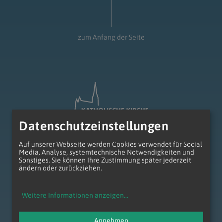
zum Anfang der Seite
Datenschutzeinstellungen
Auf unserer Webseite werden Cookies verwendet für Social
Media, Analyse, systemtechnische Notwendigkeiten und
Sonstiges. Sie können Ihre Zustimmung später jederzeit
ändern oder zurückziehen.
Erzdiözese Wien
Wollzeile 2
1010 Wien
Weitere Informationen anzeigen
...
Tel.: +43 1 51552 - 0
anliegen@edw.or.at
Annehmen