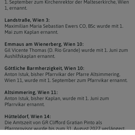
1. September zum Kirchenrektor der Malteserkirche, Wien
1, ernannt.
Landstraße, Wien 3:
Maximilian Maria Sebastian Ewers CO, BSc wurde mit 1.
Mai zum Kaplan ernannt.
Emmaus am Wienerberg, Wien 10:
Gil Vicente Thomas (D. Rio Grande) wurde mit 1. Juni zum
Aushilfskaplan ernannt.
Göttliche Barmherzigkeit, Wien 10:
Anton Istuk, bisher Pfarrvikar der Pfarre Altsimmering,
Wien 11, wurde mit 1. September zum Pfarrvikar ernannt.
Altsimmering, Wien 11:
Anton Istuk, bisher Kaplan, wurde mit 1. Juni zum
Pfarrvikar ernannt.
Hütteldorf, Wien 14:
Die Amtszeit von GR Clifford Gratian Pinto als
Pfarrprovisor wurde bis zum 31. August 2027 verlängert.