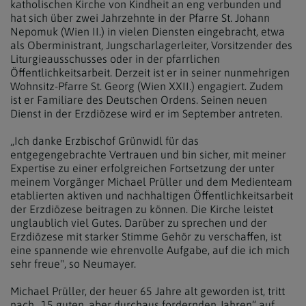
katholischen Kirche von Kindheit an eng verbunden und
hat sich über zwei Jahrzehnte in der Pfarre St. Johann
Nepomuk (Wien II.) in vielen Diensten eingebracht, etwa
als Oberministrant, Jungscharlagerleiter, Vorsitzender des
Liturgieausschusses oder in der pfarrlichen
Öffentlichkeitsarbeit. Derzeit ist er in seiner nunmehrigen
Wohnsitz-Pfarre St. Georg (Wien XXII.) engagiert. Zudem
ist er Familiare des Deutschen Ordens. Seinen neuen
Dienst in der Erzdiözese wird er im September antreten.
„Ich danke Erzbischof Grünwidl für das
entgegengebrachte Vertrauen und bin sicher, mit meiner
Expertise zu einer erfolgreichen Fortsetzung der unter
meinem Vorgänger Michael Prüller und dem Medienteam
etablierten aktiven und nachhaltigen Öffentlichkeitsarbeit
der Erzdiözese beitragen zu können. Die Kirche leistet
unglaublich viel Gutes. Darüber zu sprechen und der
Erzdiözese mit starker Stimme Gehör zu verschaffen, ist
eine spannende wie ehrenvolle Aufgabe, auf die ich mich
sehr freue", so Neumayer.
Michael Prüller, der heuer 65 Jahre alt geworden ist, tritt
nach „15 guten, aber durchaus fordernden Jahren“ auf