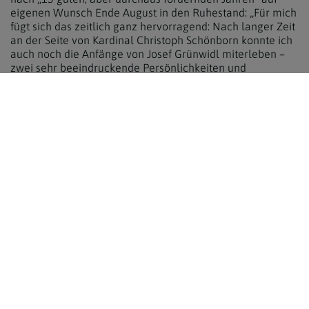
eigenen Wunsch Ende August in den Ruhestand: „Für mich
fügt sich das zeitlich ganz hervorragend: Nach langer Zeit
an der Seite von Kardinal Christoph Schönborn konnte ich
auch noch die Anfänge von Josef Grünwidl miterleben –
zwei sehr beeindruckende Persönlichkeiten und
außergewöhnlich gute Chefs, jeder auf seine Art. Es freut
mich sehr, dass nun ein, wie man sagt, gestandener Profi
meinen Job übernehmen wird. Ich wünsche ihm
gemeinsam mit dem wunderbaren Team viele
Erfolgserlebnisse – sei es in proaktiver Medienarbeit, sei
es in den digitalen Kommunikationskanälen, die wir in den
vergangenen Jahren aufgebaut haben oder in der
Betreuung all jener, die unverzichtbare
Kommunikationsleistungen in den Pfarren erbringen.“
Erzbischof Josef Grünwidl dankt dem scheidenden und
dem kommenden Pressesprecher und Leiter der
Öffentlichkeitsarbeit: „Seit meinem ersten Tag als
Diözesanadministrator hat Michael Prüller mich als
Pressesprecher begleitet und beraten. Professionell und
ermutigend in der medial turbulenten Zeit rund um meine
Bischofsweihe, ruhig und klug in Krisen und