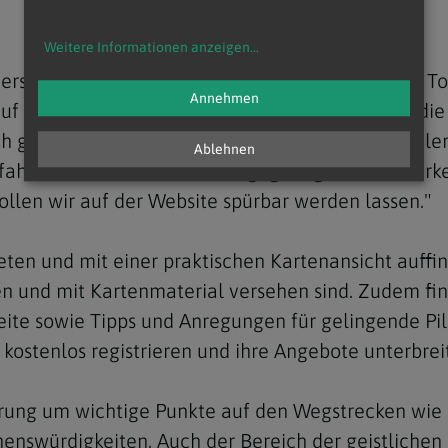
Weitere Informationen anzeigen
...
 verschiedenen Wanderportalen und Websites der 
Annehmen
f den Charakter des Pilgerns fokussierte Seite, die 
h geistliche Hinführung und Impulse bietet. Stadle
Ablehnen
rfahren - im Gehen, in den Begegnungen, in den Erke
wollen wir auf der Website spürbar werden lassen."
eten und mit einer praktischen Kartenansicht auff
en und mit Kartenmaterial versehen sind. Zudem fi
eite sowie Tipps und Anregungen für gelingende Pil
kostenlos registrieren und ihre Angebote unterbrei
terung um wichtige Punkte auf den Wegstrecken wie
enswürdigkeiten. Auch der Bereich der geistlichen