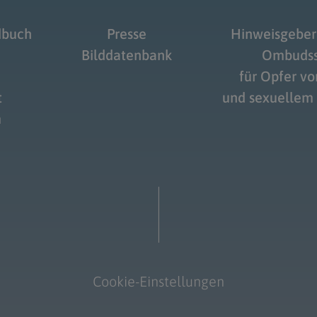
dbuch
Presse
Hinweisgeber
Bilddatenbank
Ombudss
für Opfer v
t
und sexuellem
m
Cookie-Einstellungen