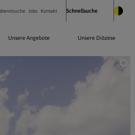
Schnellsuche
dienstsuche
Jobs
Kontakt
Unsere Angebote
Unsere Diözese
iSto
Glauben leben
Kulturelles Leben
Kontakt
Was wir glauben
Kirchenmusik
Die Heilige Messe
Kirche & Kunst
Wie Christen beten