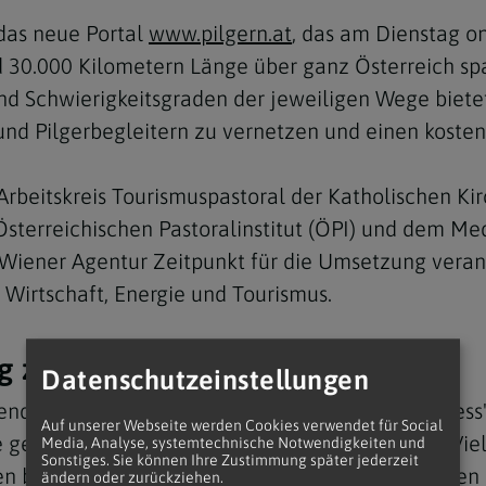
 das neue Portal
www.pilgern.at
, das am Dienstag o
nd 30.000 Kilometern Länge über ganz Österreich s
 Schwierigkeitsgraden der jeweiligen Wege bietet 
und Pilgerbegleitern zu vernetzen und einen kostenl
eitskreis Tourismuspastoral der Katholischen Kirch
sterreichischen Pastoralinstitut (ÖPI) und dem Me
e Wiener Agentur Zeitpunkt für die Umsetzung vera
 Wirtschaft, Energie und Tourismus.
g zu Spiritualität"
Datenschutzeinstellungen
zende Roland Stadler verwies gegenüber "Kathpress" 
Auf unserer Webseite werden Cookies verwendet für Social
te gebündelt werden: "Österreich hat eine große Vie
Media, Analyse, systemtechnische Notwendigkeiten und
Sonstiges. Sie können Ihre Zustimmung später jederzeit
bis hin zu klösterlich-kulturell geprägten Wegen i
ändern oder zurückziehen.