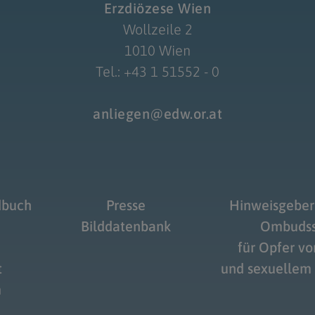
Erzdiözese Wien
Wollzeile 2
1010 Wien
Tel.: +43 1 51552 - 0
anliegen@edw.or.at
dbuch
Presse
Hinweisgeber
Bilddatenbank
Ombudss
für Opfer v
t
und sexuellem
m