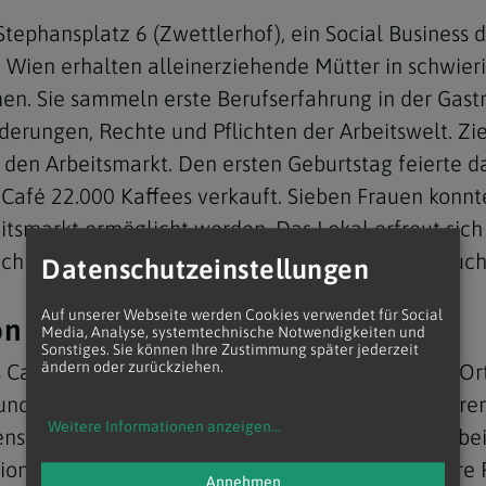
phansplatz 6 (Zwettlerhof), ein Social Business de
Wien erhalten alleinerziehende Mütter in schwieri
en. Sie sammeln erste Berufserfahrung in der Ga
rungen, Rechte und Pflichten der Arbeitswelt. Ziel
n den Arbeitsmarkt. Den ersten Geburtstag feierte d
fé 22.000 Kaffees verkauft. Sieben Frauen konnte
eitsmarkt ermöglicht werden. Das Lokal erfreut sic
hbarn, Touristinnen und Eltern mit Kindern besuch
Datenschutzeinstellungen
Auf unserer Webseite werden Cookies verwendet für Social
on Alleinerzieherinnen
Media, Analyse, systemtechnische Notwendigkeiten und
Sonstiges. Sie können Ihre Zustimmung später jederzeit
ändern oder zurückziehen.
Café, erzählt: „Mamas Café ist mehr als nur ein Ort
 der Hoffnung. Die Arbeit im Café bietet unseren 
Weitere Informationen anzeigen
...
ensvolle Atmosphäre und die praxisorientierte Arbei
ation entscheidend sind. Diese Chance ist für unser
Annehmen