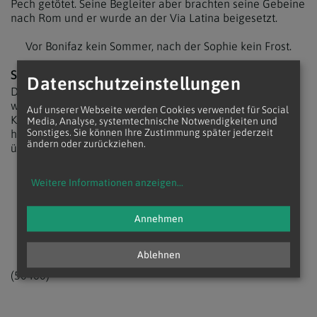
Pech getötet. Seine Begleiter aber brachten seine Gebeine
nach Rom und er wurde an der Via Latina beigesetzt.
Vor Bonifaz kein Sommer, nach der Sophie kein Frost.
SOPHIA VON ROM
Datenschutzeinstellungen
Die kalte Sophie erlitt schon als junge Frau,
wahrscheinlich während der Christenverfolgungen unter
Auf unserer Webseite werden Cookies verwendet für Social
Kaiser Diokletian, den Märtyrertod. Die Überlieferungen
Media, Analyse, systemtechnische Notwendigkeiten und
Sonstiges. Sie können Ihre Zustimmung später jederzeit
haben sich im Laufe der Jahrhunderte aber mit denen
ändern oder zurückziehen.
über Sophie von Mailand vermischt.
Und zum Schluss fehlt nie die kalte Sophie.
Weitere Informationen anzeigen
...
Die kalt' Sophie, die bringt zum Schluss, ganz gern noch
einen Regenguss.
Annehmen
Ablehnen
(50460)