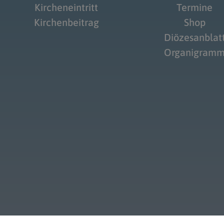
Kircheneintritt
Termine
Kirchenbeitrag
Shop
Diözesanblat
Organigram