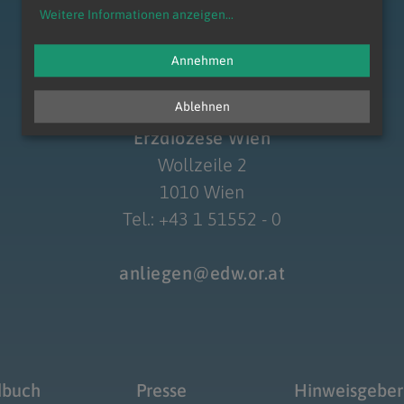
Weitere Informationen anzeigen
...
zum Anfang der Seite
Annehmen
Ablehnen
Navigation schließen
Erzdiözese Wien
Wollzeile 2
1010 Wien
Tel.: +43 1 51552 - 0
anliegen@edw.or.at
dbuch
Presse
Hinweisgeber