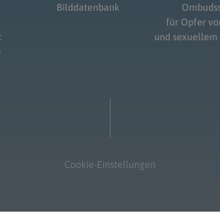
Bilddatenbank
Ombudss
für Opfer v
t
und sexuellem
m
Cookie-Einstellungen