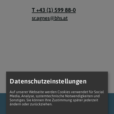
e
twoch
itung
10 Gebote
Trennung/Scheidung
Meldungsarchiv
T +43 (1) 599 88-0
rium für
7 Todsünden
Einsamkeit
sr.agnes@bhs.at
sik
7 Gaben des Heiligen Gei
Trauer
nbildung in deiner
en
Begräbnis
Navigation schließen
he Kurse
mmelfahrt
achige Gemeinden
amm
nam
Datenschutzeinstellungen
melfahrt
Navigation schließen
Auf unserer Webseite werden Cookies verwendet für Social
Media, Analyse, systemtechnische Notwendigkeiten und
Sonstiges. Sie können Ihre Zustimmung später jederzeit
ändern oder zurückziehen.
Navigation schließen
gen und Allerseelen