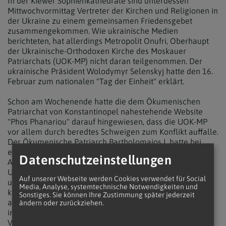
In der Kiewer Sophienkathedrale sind unterdessen
Mittwochvormittag Vertreter der Kirchen und Religionen in
der Ukraine zu einem gemeinsamen Friedensgebet
zusammengekommen. Wie ukrainische Medien
berichteten, hat allerdings Metropolit Onufri, Oberhaupt
der Ukrainische-Orthodoxen Kirche des Moskauer
Patriarchats (UOK-MP) nicht daran teilgenommen. Der
ukrainische Präsident Wolodymyr Selenskyj hatte den 16.
Februar zum nationalen "Tag der Einheit" erklärt.
Schon am Wochenende hatte die dem Ökumenischen
Patriarchat von Konstantinopel nahestehende Website
"Phos Phanariou" darauf hingewiesen, dass die UOK-MP
vor allem durch beredtes Schweigen zum Konflikt auffalle.
Der Ökumenische Patriarch Bartholomaios I. hatte bei
einem Gottesdienst in Istanbul zum Frieden und zur
Datenschutzeinstellungen
Achtung des Völkerrechts aufgerufen und zugleich die
UOK-MP für dieses Schweigen heftig kritisiert: "Schweigen
Auf unserer Webseite werden Cookies verwendet für Social
und Gleichgültigkeit stehen da nicht zur Wahl. Es gibt
Media, Analyse, systemtechnische Notwendigkeiten und
keinen Frieden ohne beständige Wachsamkeit. Wir sind
Sonstiges. Sie können Ihre Zustimmung später jederzeit
alle zum Frieden bestimmt, das heißt zu
ändern oder zurückziehen.
immerwährendem Ringen für seine Begründung und
Verteidigung", so der Patriarch wörtlich.