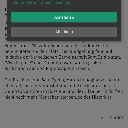
Weitere Informationen anzeigen
...
JUGENDLICHE IN ROM DEMONSTRIEREN FÜR
FRIEDEN
Annehmen
In Roms Innenstadt haben Dienstagabend Dutzende
Jugendliche für Frieden in der Ukraine demonstriert. "No
Ablehnen
alla guerra! Si alla pace!", skandierten sie vor dem
Pantheon. Die meisten Teilnehmer trugen bunte
Regencapes. Mit zahlreichen mitgebrachten Kerzen
beleuchteten sie den Platz. Die Kundgebung fand auf
Initiative der katholischen Gemeinschaft Sant'Egidio statt.
"Viva la pace" und "No more war" war in großen
Buchstaben auf den Regencapes zu lesen.
Der Präsident von Sant'Egidio, Marco Impagliazzo, nahm
ebenfalls an der Veranstaltung teil. Er erinnerte an die
vielen Covid-Toten in Russland und der Ukraine. Es dürften
nicht noch mehr Menschen sterben, so der Historiker.
zurück