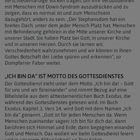
verschiedenfarbige Socken tragen, um ihre Verbundenheit
mit Menschen mit Down-Syndrom auszudrücken und zu
zeigen, dass es normal ist und zum Menschsein
dazugehört, anders zu sein. „Der Stephansdom hat ein
breites Dach, unter dem jeder Mensch Platz hat. Menschen
mit Behinderung gehören in die Mitte unserer Kirche und
unserer Stadt. Sie haben Platz bei Gott, in unserer Kirche
und in unseren Herzen. Durch sie lernen wir,
Verschiedenheit wahrzunehmen und wir können in ihnen
Gottes Botschaft der Liebe spüren und erkennen“, so
Dompfarrer Faber weiter.
„ICH BIN DA“ IST MOTTO DES GOTTESDIENSTES
Der Gottesdienst steht unter dem Motto „Ich bin da! – Gott
für uns und wir füreinander“ und nimmt Bezug auf eine
Bibelstelle aus dem alttestamentlichen Buch Exodus, die
während des Gottesdienstes gelesen wird. Im Buch
Exodus, Kapitel 3, Vers 14, wird Gott mit dem Namen „Ich
bin da“ genannt. „Gott ist für jeden Menschen da. Wenn
Menschen zueinander sagen: Ich bin für dich da!, dann
berühren sich Himmel und Erde, dann begegnen einander
Gott und Mensch. Das wollen wir beim Gottesdienst feiern
und in unserem Alltag leben“, so Toni Faber.