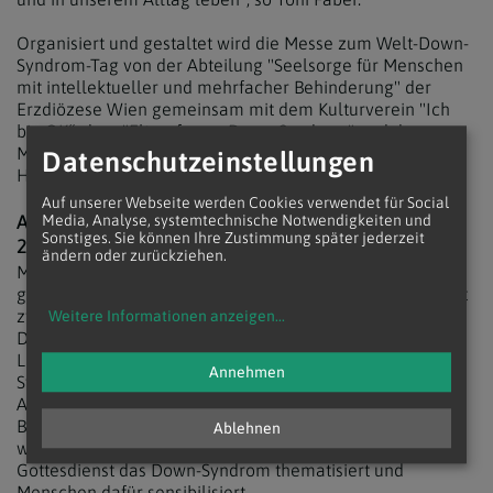
Organisiert und gestaltet wird die Messe zum Welt-Down-
Syndrom-Tag von der Abteilung "Seelsorge für Menschen
mit intellektueller und mehrfacher Behinderung" der
Erzdiözese Wien gemeinsam mit dem Kulturverein "Ich
bin OK“, dem "Elternforum Down-Syndrom" und der
Musikband "Faith4U&Me&Elisabeth Lee" sowie der Veeh-
Datenschutzeinstellungen
Harfen-Gruppe "Saitensalat“.
Auf unserer Webseite werden Cookies verwendet für Social
AM 21. MÄRZ WERDEN MENSCHEN MIT TRISOMIE
Media, Analyse, systemtechnische Notwendigkeiten und
Sonstiges. Sie können Ihre Zustimmung später jederzeit
21 GEFEIERT
ändern oder zurückziehen.
Menschen mit Trisomie 21, wie das Down-Syndrom auch
genannt wird, haben das Chromosom Nr. 21 dreifach statt
zweifach. Passend zur Zahl 21 des Chromosoms nutzt die
Weitere Informationen anzeigen
...
Down-Syndrom-Community den 21. März, um auf die
Lebenssituationen und Themen von Menschen mit Down-
Annehmen
Syndrom aufmerksam zu machen und durch
Aufklärungsarbeit Verbesserungen beim Zugang zu
Bildung und Arbeitswelt zu erwirken. Im Stephansdom
Ablehnen
wird bereits zum zwölften Mal mit einem eigenen
Gottesdienst das Down-Syndrom thematisiert und
Menschen dafür sensibilisiert.