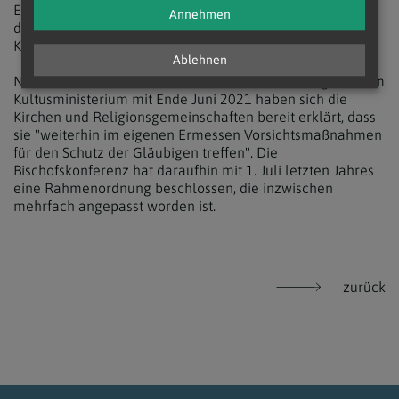
Erzdiözese Wien schon vor zwei Wochen für den Bereich
Annehmen
der Stadt Wien die Maskenpflicht bei Gottesdiensten in
Kirchen wieder eingeführt.
Ablehnen
Nach Auslaufen der letzten Corona-Vereinbarung mit dem
Kultusministerium mit Ende Juni 2021 haben sich die
Kirchen und Religionsgemeinschaften bereit erklärt, dass
sie "weiterhin im eigenen Ermessen Vorsichtsmaßnahmen
für den Schutz der Gläubigen treffen". Die
Bischofskonferenz hat daraufhin mit 1. Juli letzten Jahres
eine Rahmenordnung beschlossen, die inzwischen
mehrfach angepasst worden ist.
zurück