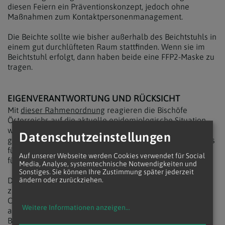
diesen Feiern ein Präventionskonzept, jedoch ohne
Maßnahmen zum Kontaktpersonenmanagement.
Die Beichte sollte wie bisher außerhalb des Beichtstuhls in
einem gut durchlüfteten Raum stattfinden. Wenn sie im
Beichtstuhl erfolgt, dann haben beide eine FFP2-Maske zu
tragen.
EIGENVERANTWORTUNG UND RÜCKSICHT
Mit
dieser Rahmenordnung
reagieren die Bischöfe
Österreichs auf die aktuelle epidemiologische Situation,
wird eingangs festgehalten. "Eigenverantwortung,
Datenschutzeinstellungen
gegenseitige Rücksichtnahme und achtsames Verständnis
füreinander bleiben dabei wesentliche Voraussetzungen
Auf unserer Webseite werden Cookies verwendet für Social
für das Feiern von Gottesdiensten."
Media, Analyse, systemtechnische Notwendigkeiten und
Sonstiges. Sie können Ihre Zustimmung später jederzeit
Die neue Rahmenordnung ermöglicht den Diözesen wie
ändern oder zurückziehen.
zuletzt eine regional autonome Vorgehensweisen bei der
Corona-Bekämpfung. So sind sowohl Verschärfungen als
Weitere Informationen anzeigen
...
auch Erleichterungen im Gleichklang mit staatlichen
Bestimmungen möglich. In diesem Sinne hat die