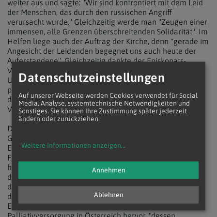
weiter aus und sagte: "Wir sind konfrontiert mit dem Leid
der Menschen, das durch den russischen Angriff
verursacht wurde." Gleichzeitig werde man "Zeugen einer
immensen, alle Grenzen überschreitenden Solidarität". Im
Helfen liege auch der Auftrag der Kirche, denn "gerade im
Angesicht der Leidenden begegnet uns auch heute der
Auferstandene". Gleichzeitig dankte der Episkopats-
Vorsitzende für die staatlichen Hilfestellungen und
Datenschutzeinstellungen
Unterstützungen für Geflohenen. "Auch hier hat sich eine
positive Kooperation der Religionsgemeinschaften mit
Auf unserer Webseite werden Cookies verwendet für Social
dem Staat gezeigt, die eine umfassende Hilfe und
Media, Analyse, systemtechnische Notwendigkeiten und
Versorgung ermöglicht."
Sonstiges. Sie können Ihre Zustimmung später jederzeit
ändern oder zurückziehen.
Das generell gute Auskommen habe aber auch seine
Grenzen, merkte der Erzbischof an und sagte: "Die
Weitere Informationen anzeigen
...
Einführung des assistierten Suizids etwa ist eine
Entscheidung, die wir als katholische Kirche zwar
hinnehmen müssen; dennoch möchte ich dies auch an
Annehmen
dieser Stelle sagen: Wir können dazu nicht Ja sagen. Das
dürfen wir nicht und wollen wir auch nicht." Es bleibe in
Ablehnen
dieser Frage ein "friedlicher Dissens". Positiv hob der
Erzbischof den beschlossenen Ausbau der
Palliativversorgung in Österreich hervor, "dessen