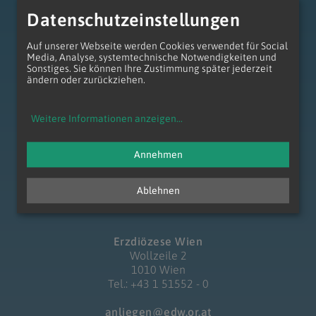
Datenschutzeinstellungen
Auf unserer Webseite werden Cookies verwendet für Social
zum Anfang der Seite
Media, Analyse, systemtechnische Notwendigkeiten und
Sonstiges. Sie können Ihre Zustimmung später jederzeit
ändern oder zurückziehen.
Weitere Informationen anzeigen
...
Annehmen
Ablehnen
Erzdiözese Wien
Wollzeile 2
1010 Wien
Tel.: +43 1 51552 - 0
anliegen@edw.or.at