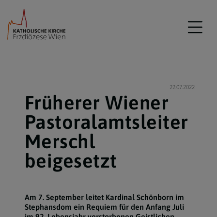
22.07.2022
Früherer Wiener
Pastoralamtsleiter
Merschl
beigesetzt
Am 7. September leitet Kardinal Schönborn im
Stephansdom ein Requiem für den Anfang Juli
im 92. Lebensjahr verstorbenen Geistlichen.