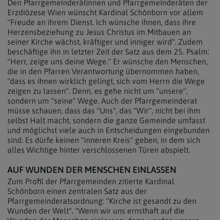
Den Pfarrgemeinderätinnen und Pfarrgemeinderäten der
Erzdiözese Wien wünscht Kardinal Schönborn vor allem
"Freude an ihrem Dienst. Ich wünsche ihnen, dass ihre
Herzensbeziehung zu Jesus Christus im Mitbauen an
seiner Kirche wächst, kräftiger und inniger wird". Zudem
beschäftige ihn in letzter Zeit der Satz aus dem 25. Psalm:
"Herr, zeige uns deine Wege." Er wünsche den Menschen,
die in den Pfarren Verantwortung übernommen haben,
"dass es ihnen wirklich gelingt, sich vom Herrn die Wege
zeigen zu lassen". Denn, es gehe nicht um "unsere",
sondern um "seine" Wege. Auch der Pfarrgemeinderat
müsse schauen, dass das "Uns", das "Wir", nicht bei ihm
selbst Halt macht, sondern die ganze Gemeinde umfasst
und möglichst viele auch in Entscheidungen eingebunden
sind. Es dürfe keinen "inneren Kreis" geben, in dem sich
alles Wichtige hinter verschlossenen Türen abspielt.
AUF WUNDEN DER MENSCHEN EINLASSEN
Zum Profil der Pfarrgemeinden zitierte Kardinal
Schönborn einen zentralen Satz aus der
Pfarrgemeinderatsordnung: "Kirche ist gesandt zu den
Wunden der Welt". "Wenn wir uns ernsthaft auf die