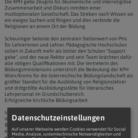
Die KPH gebe Zeugnis für ökumenische und interreligiöse
Zusammenarbeit und Diskurs inmitten einer
multioptionalen Gesellschaft. Das Streben nach Wissen sei
ein ewiges Suchen und Ringen und dies verbinde die
Religionen an einem Ort der Bildung.
Scheuringer betonte den zentralen Stellenwert von PHs
für Lehrerinnen und Lehrer. Pädagogische Hochschulen
sollen in Zukunft mehr als bisher den Schulen "Support
gebe", und der neue Rektor und sein Team brächten dafür
alle nötigen Qualifikationen mit. Die Vertreterin des
Bildungsministeriums unterstrich die Bedeutung der KPH
Wien/Krems für die österreichische Bildungslandschaft als
größter Standort für die Ausbildung von Religionslehrer
und drittgrößte Ausbildungsstätte für literarisches
Lehrpersonal im Grundschulbereich.
Erfolgreiche kirchliche Bildungsarbeit
Im Vorfeld seiner Inauguration hatte Weber im Interview
Datenschutzeinstellungen
mit Kathpress das kirchliche Engagement im
Bildungsbereich als "eine Erfolgsgeschichte und ein
Auf unserer Webseite werden Cookies verwendet für Social
echtes Zukunftsprojekt" bezeichnet. Die KPH sei eine
Media, Analyse, systemtechnische Notwendigkeiten und
weltweit einzigartige Einrichtung, weil sie von mehreren