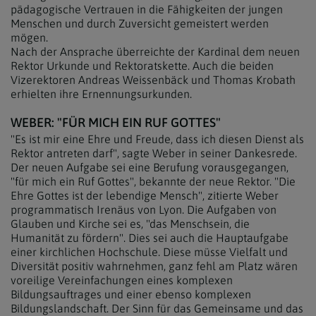
pädagogische Vertrauen in die Fähigkeiten der jungen
Menschen und durch Zuversicht gemeistert werden
mögen.
Nach der Ansprache überreichte der Kardinal dem neuen
Rektor Urkunde und Rektoratskette. Auch die beiden
Vizerektoren Andreas Weissenbäck und Thomas Krobath
erhielten ihre Ernennungsurkunden.
WEBER: "FÜR MICH EIN RUF GOTTES"
"Es ist mir eine Ehre und Freude, dass ich diesen Dienst als
Rektor antreten darf", sagte Weber in seiner Dankesrede.
Der neuen Aufgabe sei eine Berufung vorausgegangen,
"für mich ein Ruf Gottes", bekannte der neue Rektor. "Die
Ehre Gottes ist der lebendige Mensch", zitierte Weber
programmatisch Irenäus von Lyon. Die Aufgaben von
Glauben und Kirche sei es, "das Menschsein, die
Humanität zu fördern". Dies sei auch die Hauptaufgabe
einer kirchlichen Hochschule. Diese müsse Vielfalt und
Diversität positiv wahrnehmen, ganz fehl am Platz wären
voreilige Vereinfachungen eines komplexen
Bildungsauftrages und einer ebenso komplexen
Bildungslandschaft. Der Sinn für das Gemeinsame und das