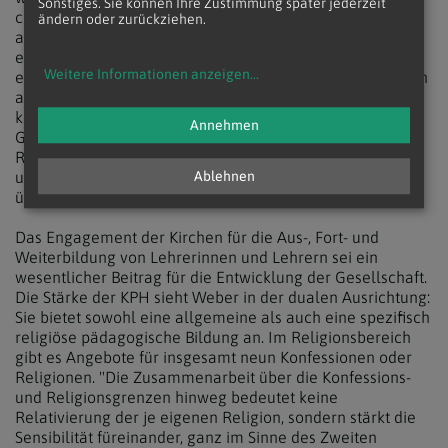
Sonstiges. Sie können Ihre Zustimmung später jederzeit
christlichen Kirchen gemeinsam und in Kooperation mit
ändern oder zurückziehen.
anderen Religionsgemeinschaften getragen wird,
erinnerte Weber. Das verlange aber von allen Beteiligten
Weitere Informationen anzeigen
...
eine hohe Bereitschaft zur Zusammenarbeit. Es lohne sich
aber, diese Herausforderung anzunehmen, "denn eine
kooperative Haltung wird für die Zukunft unserer
Annehmen
Gesellschaft unerlässlich sein", zeigte sich der neue
Rektor, der zehn Jahre Sekretär von Kardinal Schönborn
und Leiter des erzbischöflichen Sekretariates war,
Ablehnen
überzeugt.
Das Engagement der Kirchen für die Aus-, Fort- und
Weiterbildung von Lehrerinnen und Lehrern sei ein
wesentlicher Beitrag für die Entwicklung der Gesellschaft.
Die Stärke der KPH sieht Weber in der dualen Ausrichtung:
Sie bietet sowohl eine allgemeine als auch eine spezifisch
religiöse pädagogische Bildung an. Im Religionsbereich
gibt es Angebote für insgesamt neun Konfessionen oder
Religionen. "Die Zusammenarbeit über die Konfessions-
und Religionsgrenzen hinweg bedeutet keine
Relativierung der je eigenen Religion, sondern stärkt die
Sensibilität füreinander, ganz im Sinne des Zweiten