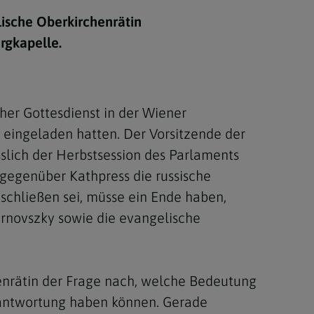
Berufung
lische Oberkirchenrätin
rgkapelle.
stes
her Gottesdienst in der Wiener
s eingeladen hatten. Der Vorsitzende der
sslich der Herbstsession des Parlaments
 gegenüber Kathpress die russische
schließen sei, müsse ein Ende haben,
urnovszky sowie die evangelische
enrätin der Frage nach, welche Bedeutung
erantwortung haben können. Gerade