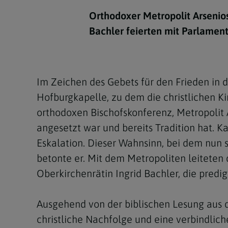
Kirchenbeitrag
Hochschul
Beichte
In Memoriam
Aschermit
Ökumene
Diözesanle
Orthodoxer Metropolit Arsenio
Telefonseelsorge
Konservato
Hochzeit & Ehe
Fastenzeit
Personen
Bachler feierten mit Parlamen
Kirchenmu
Weihe
Karwoche
Pfarren
Erwachsene
Region
Krankensalbung
Ostern
Institution
Im Zeichen des Gebets für den Frieden in 
Theologisc
Hofburgkapelle, zu dem die christlichen K
Christi Hi
Andersspr
orthodoxen Bischofskonferenz, Metropolit A
Pfingsten
Organigr
angesetzt war und bereits Tradition hat. 
Eskalation. Dieser Wahnsinn, bei dem nun 
Fronleich
betonte er. Mit dem Metropoliten leiteten 
Mariä Him
Oberkirchenrätin Ingrid Bachler, die predig
Erntedank
Ausgehend von der biblischen Lesung aus 
Allerheili
christliche Nachfolge und eine verbindlic