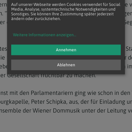
rnden Politikerinnen und Politiker Dank und Bitte v
Auf unserer Webseite werden Cookies verwendet für Social
Media, Analyse, systemtechnische Notwendigkeiten und
. "Wie Weihrauch zum Himmel aufsteigt, so mögen
Sonstiges. Sie können Ihre Zustimmung später jederzeit
ändern oder zurückziehen.
er ökumenische Gottesdienst endete mit einem Sege
Weitere Informationen anzeigen
...
esdienstes sowohl das gute Verhältnis zwischen St
Annehmen
r die nun schon längere Tradition, wonach Vertrete
Ablehnen
Gebet zusammenkommen. Dabei gehe es letztlich
er Gesellschaft fruchtbar zu machen.
nst mit den Parlamentariern ging wie schon in den
rgkapelle, Peter Schipka, aus, der für Einladung u
lensemble der Wiener Dommusik unter der Leitung 