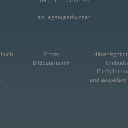
anliegen@edw.or.at
dbuch
Presse
Hinweisgeber
Bilddatenbank
Ombudss
für Opfer v
t
und sexuellem
m