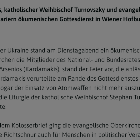
e
twoch
itung
10 Gebote
Trennung/Scheidung
Meldungsarchiv
s, katholischer Weihbischof Turnovszky und evange
rium für
7 Todsünden
Einsamkeit
tariern ökumenischen Gottesdienst in Wiener Hofbu
sik
7 Gaben des Heiligen Gei
Trauer
nbildung in deiner
en
Begräbnis
der Ukraine stand am Dienstagabend ein ökumenisc
Navigation schließen
he Kurse
irchen die Mitglieder des National- und Bundesrate
mmelfahrt
achige Gemeinden
rsenios (Kardamakis), stand der Feier vor, die anlä
amm
Kardamakis verurteilte am Rande des Gottesdienstes
sogar der Einsatz von Atomwaffen nicht mehr auszu
nam
die Liturgie der katholische Weihbischof Stephan T
melfahrt
te.
Navigation schließen
dem Kolosserbrief ging die evangelische Oberkirch
Navigation schließen
gen und Allerseelen
he Richtschnur auch für Menschen in politischer V