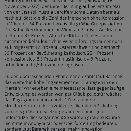
Hintergrund eines Berichts im "Kurier" (Mittwoch, 16.
November 2022), der unter Berufung auf bereits im Mai
von der Statistik Austria veröffentlichte Daten abermals
festhielt, dass die die Zahl der Menschen ohne Konfession
in Wien mit 34 Prozent bereits die größte Gruppe stellen.
Die Katholiken kommen in Wien laut Statistik Austria nur
mehr auf 32 Prozent. Alle christlichen Konfessionen
zusammen belaufen sich in Wien allerdings immer noch
auf insgesamt 49 Prozent. Österreichweit sind demnach
55 Prozent der Bevölkerung katholisch, 22,4 Prozent
konfessionslos, 8,3 Prozent muslimisch, 4,9 Prozent
orthodox und 3,8 Prozent evangelisch.
Zu den überraschenden Phänomenen zählt laut Beranek
das weiterhin hohe Engagement der Gläubigen in den
Pfarren: "Wir erleben eine interessante, fast gegenläufige
Entwicklung: es werden weniger Gläubige, dafür wächst
das Engagement umso mehr". Die laufende
Strukturreform in der Erzdiözese, die mit der Schaffung
von teils größeren Seelsorgeräumen einhergeht,
unterstütze dies sogar noch: So würden größere Räume
nicht mehr Anonymität oder Überforderung bedeuten,
sondern laut Beranek gerade "mehr Innovation