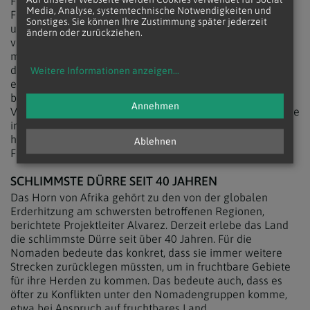
Förderung von Frieden und Versöhnung dienen
Media, Analyse, systemtechnische Notwendigkeiten und
Friedensgruppen in Schulen und Dörfern, Trainings mit
Sonstiges. Sie können Ihre Zustimmung später jederzeit
unterschiedlichen Zielgruppen und Durchführung
ändern oder zurückziehen.
verbindender Sportevents. In den Stämmen werden die
männlichen Jugendlichen vornehmlich zur Verteidigung
der eigenen Ansprüche in Bezug auf Vieh und Land
Weitere Informationen anzeigen
...
eingesetzt. Nach wie vor gehöre dazu auch das
berüchtigte "Cattle Raiding", also Angriffe auf die
Annehmen
Viehherden rivalisierender Nomadenstämme. Dieses gehe
immer mehr zurück, berichtete Alvarez, was damit zu tun
habe, dass man gezielt die jungen Männer mit den
Ablehnen
Friedensmaßnahmen anspreche.
SCHLIMMSTE DÜRRE SEIT 40 JAHREN
Das Horn von Afrika gehört zu den von der globalen
Erderhitzung am schwersten betroffenen Regionen,
berichtete Projektleiter Alvarez. Derzeit erlebe das Land
die schlimmste Dürre seit über 40 Jahren. Für die
Nomaden bedeute das konkret, dass sie immer weitere
Strecken zurücklegen müssten, um in fruchtbare Gebiete
für ihre Herden zu kommen. Das bedeute auch, dass es
öfter zu Konflikten unter den Nomadengruppen komme,
etwa bei Anspruch auf fruchtbares Land.