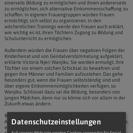
einerseits Bildung zu ermöglichen und ihnen andererseits
zu ermöglichen, sich alternative Einkommensschaffung zu
schaffen. In eigenen Frauengruppen würden Frauen
ermächtigt, sich selbst zu organisieren. In den
wöchentlichen Trainings werde den Frauen auch erklärt,
wie wichtig es ist, ihren Töchtern Zugang zu Bildung und
Schulunterricht zu ermöglichen.
Außerdem würden die Frauen über negativen Folgen der
Kinderheirat und von Genitalverstümmelung aufgeklärt,
erklärte Victoria Njeri Wanjiku. Sie werden ermutigt, ihre
Töchter vor einem solchen Schicksal zu bewahren und
gegen ihre Männer und Familien aufzustehen. Das gehe
besonders gut, wenn die Frauen selbstständig sind und
über eigene Einkommensmöglichkeiten verfügen, so
Wanjiku. Schlüssel dazu sei die Bildung, besonders von
jungen Mädchen, denn nur so könne sich vor allem in der
Zukunft etwas ändern.
Bei Buben und jungen Männern rücke neben der
Datenschutzeinstellungen
Alphabetisierung auch die Friedenssicherung in den Fokus,
erklärte Projektmitarbeiter Silvester Tukai Adero. Der
Auf unserer Webseite werden Cookies verwendet für Social