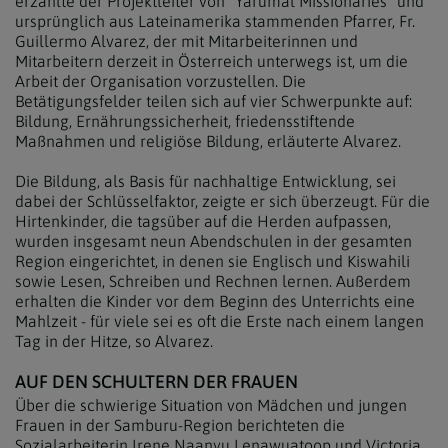
erzählte der Projektleiter von "Yarumal Missionaries" und
ursprünglich aus Lateinamerika stammenden Pfarrer, Fr.
Guillermo Alvarez, der mit Mitarbeiterinnen und
Mitarbeitern derzeit in Österreich unterwegs ist, um die
Arbeit der Organisation vorzustellen. Die
Betätigungsfelder teilen sich auf vier Schwerpunkte auf:
Bildung, Ernährungssicherheit, friedensstiftende
Maßnahmen und religiöse Bildung, erläuterte Alvarez.
Die Bildung, als Basis für nachhaltige Entwicklung, sei
dabei der Schlüsselfaktor, zeigte er sich überzeugt. Für die
Hirtenkinder, die tagsüber auf die Herden aufpassen,
wurden insgesamt neun Abendschulen in der gesamten
Region eingerichtet, in denen sie Englisch und Kiswahili
sowie Lesen, Schreiben und Rechnen lernen. Außerdem
erhalten die Kinder vor dem Beginn des Unterrichts eine
Mahlzeit - für viele sei es oft die Erste nach einem langen
Tag in der Hitze, so Alvarez.
AUF DEN SCHULTERN DER FRAUEN
Über die schwierige Situation von Mädchen und jungen
Frauen in der Samburu-Region berichteten die
Sozialarbeiterin Irene Naanyu Lenawuatoop und Victoria