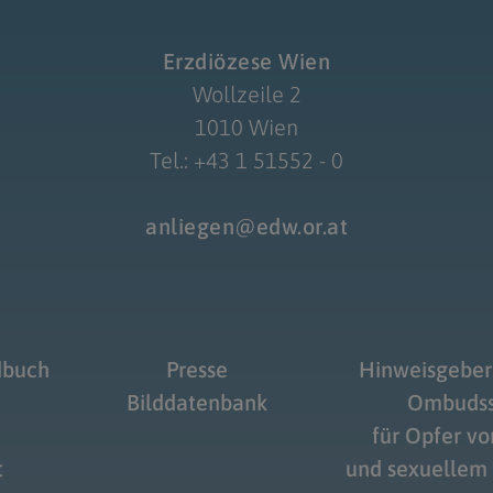
Erzdiözese Wien
Wollzeile 2
1010 Wien
Tel.: +43 1 51552 - 0
anliegen@edw.or.at
dbuch
Presse
Hinweisgeber
Bilddatenbank
Ombudss
für Opfer v
t
und sexuellem