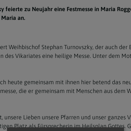
e
twoch
itung
10 Gebote
Trennung/Scheidung
Meldungsarchiv
y feierte zu Neujahr eine Festmesse in Maria Rogg
rium für
7 Todsünden
Einsamkeit
 Maria an.
sik
7 Gaben des Heiligen Gei
Trauer
nbildung in deiner
en
Begräbnis
ert Weihbischof Stephan Turnovszky, der auch der B
Navigation schließen
he Kurse
en des Vikariates eine heilige Messe. Unter dem Mot
mmelfahrt
achige Gemeinden
amm
s ich heute gemeinsam mit ihnen hier betend das ne
nam
stmesse, die er gemeinsam mit Menschen aus dem W
melfahrt
Navigation schließen
t, unsere Lieben unsere Pfarren und unser ganzes V
Navigation schließen
gen und Allerseelen
tigen Platz als Fürsprecherin im Heilsplan Gottes.