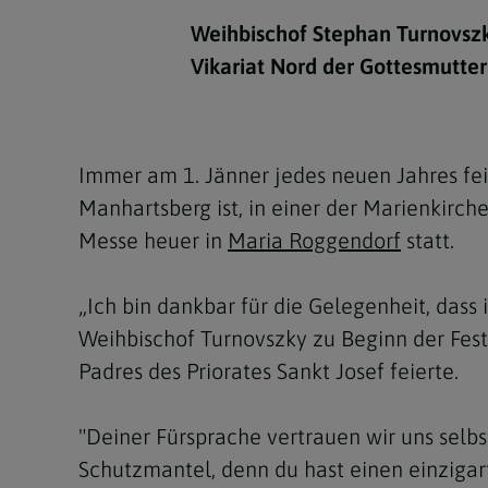
Kirchenbeitrag
Hochschul
Beichte
In Memoriam
Aschermit
Ökumene
Diözesanle
Weihbischof Stephan Turnovszk
Telefonseelsorge
Konservato
Hochzeit & Ehe
Fastenzeit
Personen
Vikariat Nord der Gottesmutter
Kirchenmu
Weihe
Karwoche
Pfarren
Erwachsene
Region
Krankensalbung
Ostern
Institution
Immer am 1. Jänner jedes neuen Jahres fei
Theologisc
Manhartsberg ist, in einer der Marienkirch
Christi Hi
Andersspr
Messe heuer in
Maria Roggendorf
statt.
Pfingsten
Organigr
„Ich bin dankbar für die Gelegenheit, das
Fronleich
Weihbischof Turnovszky zu Beginn der Fe
Mariä Him
Padres des Priorates Sankt Josef feierte.
Erntedank
"Deiner Fürsprache vertrauen wir uns selbs
Allerheili
Schutzmantel, denn du hast einen einzigar