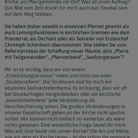
Kirche, als Pfarrgemeinde vor Ort? Was ist unser Auftrag?
Das Bild vom Zelt drückt für mich auch aus: flexibel sein,
auf dem Weg bleiben.
Sie haben bisher sowohl in einzelnen Pfarren gewirkt als
auch Leitungsfunktionen in kirchlichen Gremien wie dem
Priesterrat, als Dechant oder als Sekretär von Erzbischof
Christoph Schönborn übernommen. Wie stehen Sie zum
Reformprozess der Schaffung neuer Räume, also „Pfarre
mit Teilgemeinden“, „Pfarrverband“, „Seelsorgeraum“?
Mir ist es wichtig, dass wir von einem
„Entwicklungsprozess“ reden und nicht von einer
„Strukturreform“. Die Strukturen sind für mich ein
absolutes Stellvertreterthema. Es ist traurig, dass wir oft
bei Strukturfragen hängenbleiben oder als kirchliche
„Gewohnheitstiere“ jede Veränderung als
Verschlechterung sehen. Die großen Veränderungen in
unserer Gesellschaft gehen an der Kirche nicht spurlos
vorbei. Wir können nicht einfach so weitertun, als wäre
nichts gewesen. Eine wesentliche Frage lautet für mich:
Was will Gott heute von seiner Kirche? Die Art und Weise
wie wir jetzt als Kirche leben – ist das schon die optimale