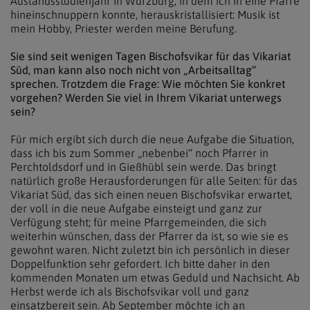
Auslandsstudienjahr in Würzburg, in dem ich in eine Pfarre
hineinschnuppern konnte, herauskristallisiert: Musik ist
mein Hobby, Priester werden meine Berufung.
Sie sind seit wenigen Tagen Bischofsvikar für das Vikariat
Süd, man kann also noch nicht von „Arbeitsalltag“
sprechen. Trotzdem die Frage: Wie möchten Sie konkret
vorgehen? Werden Sie viel in Ihrem Vikariat unterwegs
sein?
Für mich ergibt sich durch die neue Aufgabe die Situation,
dass ich bis zum Sommer „nebenbei“ noch Pfarrer in
Perchtoldsdorf und in Gießhübl sein werde. Das bringt
natürlich große Herausforderungen für alle Seiten: für das
Vikariat Süd, das sich einen neuen Bischofsvikar erwartet,
der voll in die neue Aufgabe einsteigt und ganz zur
Verfügung steht; für meine Pfarrgemeinden, die sich
weiterhin wünschen, dass der Pfarrer da ist, so wie sie es
gewohnt waren. Nicht zuletzt bin ich persönlich in dieser
Doppelfunktion sehr gefordert. Ich bitte daher in den
kommenden Monaten um etwas Geduld und Nachsicht. Ab
Herbst werde ich als Bischofsvikar voll und ganz
einsatzbereit sein. Ab September möchte ich an