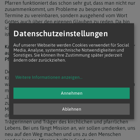
Pfarren funktioniert das schon sehr gut, dass man nicht nur
zusammenkommt, um Probleme zu besprechen oder
Termine zu vereinbaren, sondern ausgehend vom Wort
Gottes auch über den eigenen Glauben zu reden. Da bin
ich ganz bei meinem Vorgänger Pater Petrus Hübner: das
Datenschutzeinstellungen
ist wichtig und das sollten wir alle lernen.
Auf unserer Webseite werden Cookies verwendet für Social
Kardinal Christoph Schönborn hat die Devise „Mission first“
Media, Analyse, systemtechnische Notwendigkeiten und
ausgegeben. Was hat das für Sie als Pfarrer und in Ihrer
Sonstiges. Sie können Ihre Zustimmung später jederzeit
Pfarre bedeutet?
ändern oder zurückziehen.
Der Begriff „Mission“ war lange Zeit ein Unwort in unserer
Weitere Informationen anzeigen
...
Kirche. Das hat nach „Zwangsbeglückung“ oder „Ich weiß,
was für dich gut ist und erzähle dir das jetzt“ geklungen. In
meiner Pfarre haben wir in der Zeit von Corona und den
Annehmen
„Lockdowns“ versucht, Neues zu probieren und Menschen
zu erreichen, die am Rand stehen. Wenn ich den Begriff
Mission höre, denke ich aber nicht an „Ungläubige“
Ablehnen
draußen, sondern zuerst an mich und an uns, die
Trägerinnen und Träger des kirchlichen und pfarrlichen
Lebens. Bei uns fängt Mission an, wir sollen umdenken, uns
neu auf den Weg machen und uns zu den Menschen