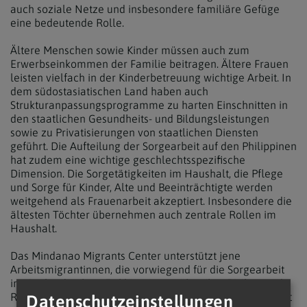
auch soziale Netze und insbesondere familiäre Gefüge
eine bedeutende Rolle.
Ältere Menschen sowie Kinder müssen auch zum
Erwerbseinkommen der Familie beitragen. Ältere Frauen
leisten vielfach in der Kinderbetreuung wichtige Arbeit. In
dem südostasiatischen Land haben auch
Strukturanpassungsprogramme zu harten Einschnitten in
den staatlichen Gesundheits- und Bildungsleistungen
sowie zu Privatisierungen von staatlichen Diensten
geführt. Die Aufteilung der Sorgearbeit auf den Philippinen
hat zudem eine wichtige geschlechtsspezifische
Dimension. Die Sorgetätigkeiten im Haushalt, die Pflege
und Sorge für Kinder, Alte und Beeinträchtigte werden
weitgehend als Frauenarbeit akzeptiert. Insbesondere die
ältesten Töchter übernehmen auch zentrale Rollen im
Haushalt.
Das Mindanao Migrants Center unterstützt jene
Arbeitsmigrantinnen, die vorwiegend für die Sorgearbeit
ins Ausland gehen. Es klärt sie u.a. über ihre Risiken und
Rechte auf, steht ihnen bei, wenn sie in Not geraten, berät
Datenschutzeinstellungen