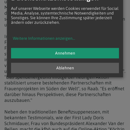
und begleitet sie, wenn sie Opfer von Gewalt und
Missbrauch werden und kümmert sich um ihre
Auf unserer Webseite werden Cookies verwendet für Social
daheimgebliebenen Kinder. Die Frauen von MMCEAI
Media, Analyse, systemtechnische Notwendigkeiten und
Sonstiges. Sie können Ihre Zustimmung später jederzeit
setzen sich zudem für die Rechte von Arbeitsmigrantinnen
ändern oder zurückziehen.
und mehr Zukunftschancen für sie und ihre Kinder ein.
Im vergangenen Jahr konnten durch die "Aktion
Weitere Informationen anzeigen
...
Familienfasttag" über 1,6 Millionen Euro für
Frauenprojekte im Süden gesammelt werden. Die
Annehmen
stellvertretende kfbö-Vorsitzende Anna Raab nannte dies
in einer Aussendung zum Abschluss der Aktion im
vergangenen Jahr "ein beachtliches Zeichen
Ablehnen
ungebrochener Solidarität mit Frauen im Globalen Süden".
"Das Spendenergebnis infolge der heurigen Aktion
stabilisiert unsere bestehenden Partnerschaften mit
Frauenprojekten im Süden der Welt", so Raab. "Es eröffnet
darüber hinaus Perspektiven, diese Partnerschaften
auszubauen."
Neben den traditionellen Benefizsuppenessen, mit
bekannten Testimonials, wie der First Lady Doris
Schmidauer, Frau von Bundespräsident Alexander Van der
Bellen, macht die kfbö auch auf die Online-Aktion "Köch:in