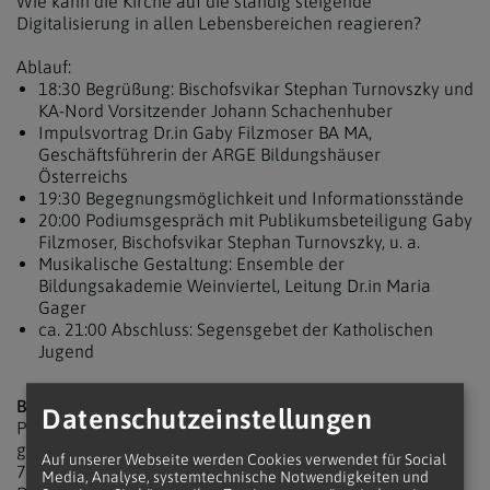
Wie kann die Kirche auf die ständig steigende
Digitalisierung in allen Lebensbereichen reagieren?
Ablauf:
18:30 Begrüßung: Bischofsvikar Stephan Turnovszky und
KA-Nord Vorsitzender Johann Schachenhuber
Impulsvortrag Dr.in Gaby Filzmoser BA MA,
Geschäftsführerin der ARGE Bildungshäuser
Österreichs
19:30 Begegnungsmöglichkeit und Informationsstände
20:00 Podiumsgespräch mit Publikumsbeteiligung Gaby
Filzmoser, Bischofsvikar Stephan Turnovszky, u. a.
Musikalische Gestaltung: Ensemble der
Bildungsakademie Weinviertel, Leitung Dr.in Maria
Gager
ca. 21:00 Abschluss: Segensgebet der Katholischen
Jugend
Bildung im digitalen Wandel
Datenschutzeinstellungen
Perspektiven und Chancen für ein gutes Miteinander, für
gelingendes Leben.
Auf unserer Webseite werden Cookies verwendet für Social
70 Jahre Erwachsenenbildung in Großrußbach,
Media, Analyse, systemtechnische Notwendigkeiten und