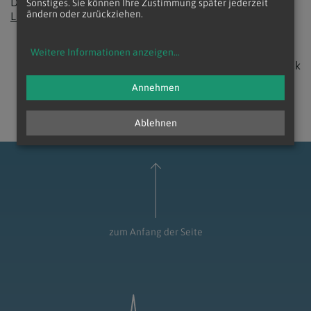
Donnerstag, 23. Februar 2023 um 18:30
Sonstiges. Sie können Ihre Zustimmung später jederzeit
ändern oder zurückziehen.
Live oder online - zur Anmeldung
Weitere Informationen anzeigen
...
zurück
Annehmen
Ablehnen
zum Anfang der Seite