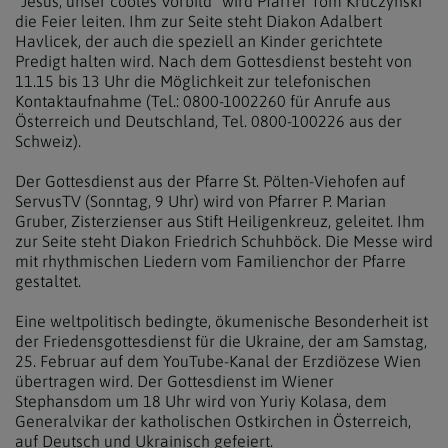
"Jesus, unser cooles Vorbild" wird Pfarrer Tom Kruczynski
die Feier leiten. Ihm zur Seite steht Diakon Adalbert
Havlicek, der auch die speziell an Kinder gerichtete
Predigt halten wird. Nach dem Gottesdienst besteht von
11.15 bis 13 Uhr die Möglichkeit zur telefonischen
Kontaktaufnahme (Tel.: 0800-1002260 für Anrufe aus
Österreich und Deutschland, Tel. 0800-100226 aus der
Schweiz).
Der Gottesdienst aus der Pfarre St. Pölten-Viehofen auf
ServusTV (Sonntag, 9 Uhr) wird von Pfarrer P. Marian
Gruber, Zisterzienser aus Stift Heiligenkreuz, geleitet. Ihm
zur Seite steht Diakon Friedrich Schuhböck. Die Messe wird
mit rhythmischen Liedern vom Familienchor der Pfarre
gestaltet.
Eine weltpolitisch bedingte, ökumenische Besonderheit ist
der Friedensgottesdienst für die Ukraine, der am Samstag,
25. Februar auf dem YouTube-Kanal der Erzdiözese Wien
übertragen wird. Der Gottesdienst im Wiener
Stephansdom um 18 Uhr wird von Yuriy Kolasa, dem
Generalvikar der katholischen Ostkirchen in Österreich,
auf Deutsch und Ukrainisch gefeiert.