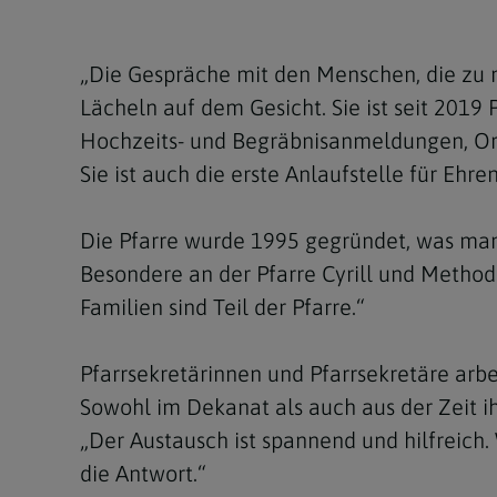
Kirchenbeitrag
Hochschul
Beichte
In Memoriam
Aschermit
Ökumene
Diözesanle
Telefonseelsorge
Konservato
Hochzeit & Ehe
Fastenzeit
Personen
„Die Gespräche mit den Menschen, die zu m
Kirchenmu
Lächeln auf dem Gesicht. Sie ist seit 2019 P
Weihe
Karwoche
Pfarren
Erwachsene
Hochzeits- und Begräbnisanmeldungen, Org
Region
Krankensalbung
Ostern
Institution
Sie ist auch die erste Anlaufstelle für Ehre
Theologisc
Christi Hi
Andersspr
Die Pfarre wurde 1995 gegründet, was man
Pfingsten
Organigr
Besondere an der Pfarre Cyrill und Method 
Familien sind Teil der Pfarre.“
Fronleich
Mariä Him
Pfarrsekretärinnen und Pfarrsekretäre arbei
Sowohl im Dekanat als auch aus der Zeit i
Erntedank
„Der Austausch ist spannend und hilfreich
Allerheili
die Antwort.“