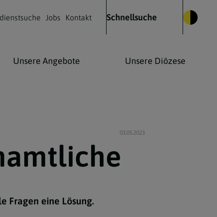
Schnellsuche
dienstsuche
Jobs
Kontakt
Unsere Angebote
Unsere Diözese
Glauben leben
Kulturelles Leben
Kontakt
03.05.2023
enamtliche
Was wir glauben
Kirchenmusik
Die Heilige Messe
Kirche & Kunst
Wie Christen beten
lle Fragen eine Lösung.