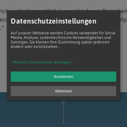
trich auch ehrenamtlich in verschiedenen Bereichen 
rall dort, wo ich gebraucht werde. Man muss aufpas
Datenschutzeinstellungen
.“
Auf unserer Webseite werden Cookies verwendet für Social
Media, Analyse, systemtechnische Notwendigkeiten und
Navigation schließen
Sonstiges. Sie können Ihre Zustimmung später jederzeit
ändern oder zurückziehen.
Weitere Informationen anzeigen
...
Annehmen
Ablehnen