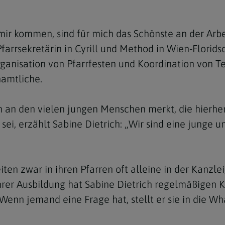
e
twoch
itung
10 Gebote
Trennung/Scheidung
Meldungsarchiv
rium für
7 Todsünden
Einsamkeit
ir kommen, sind für mich das Schönste an der Arbei
sik
farrsekretärin in Cyrill und Method in Wien-Floridsdo
7 Gaben des Heiligen Gei
Trauer
nbildung in deiner
anisation von Pfarrfesten und Koordination von T
en
Begräbnis
namtliche.
Navigation schließen
he Kurse
mmelfahrt
achige Gemeinden
 an den vielen jungen Menschen merkt, die hierhe
amm
sei, erzählt Sabine Dietrich: „Wir sind eine junge
nam
melfahrt
ten zwar in ihren Pfarren oft alleine in der Kanzlei
Navigation schließen
hrer Ausbildung hat Sabine Dietrich regelmäßigen K
. Wenn jemand eine Frage hat, stellt er sie in die
Navigation schließen
gen und Allerseelen