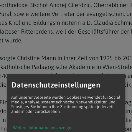
-orthodoxe Bischof Andrej Cilerdzic, Oberrabbiner 
ral, sowie weitere Vertreter der evangelischen, o
as Khol und Bildungsministerin a.D. Claudia Schmi
alteser-Ritterordens, weil der Geschäftsführer de
et wurde.
Navigation schließen
 sorgte Christine Mann in ihrer Zeit von 1995 bis 201
 katholische Pädagogische Akademie in Wien-Strebe
/Krems" umgewandelt wurde. Dort siedelten - in e
Datenschutzeinstellungen
die Kultusgemeinde, Buddhisten, Aleviten und Freik
Auf unserer Webseite werden Cookies verwendet für Social
, Elmar Kuhn, hob in seiner Laudatio auch das Enga
Media, Analyse, systemtechnische Notwendigkeiten und
Sonstiges. Sie können Ihre Zustimmung später jederzeit
ionsfreiheit hervor. Besonders die Berücksichtig
ändern oder zurückziehen.
 in Pakistan und Ägypten habe den Respekt und die
uhn. Mann war auch an der Gründung der "Coalition 
Weitere Informationen anzeigen
...