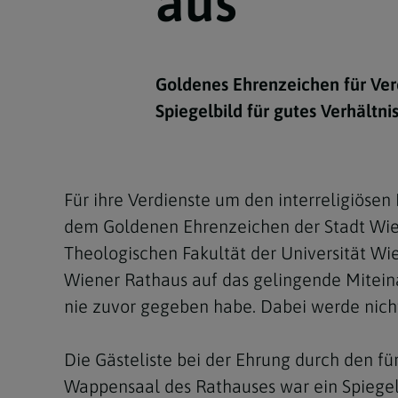
aus
Kirchenbeitrag
Hochschul
Beichte
In Memoriam
Aschermit
Ökumene
Diözesanle
Telefonseelsorge
Konservato
Hochzeit & Ehe
Fastenzeit
Personen
Kirchenmu
Goldenes Ehrenzeichen für Verd
Weihe
Karwoche
Pfarren
Erwachsene
Spiegelbild für gutes Verhältn
Region
Krankensalbung
Ostern
Institution
Theologisc
Christi Hi
Andersspr
Für ihre Verdienste um den interreligiösen
Pfingsten
Organigr
dem Goldenen Ehrenzeichen der Stadt Wie
Fronleich
Theologischen Fakultät der Universität Wi
Wiener Rathaus auf das gelingende Miteina
Mariä Him
nie zuvor gegeben habe. Dabei werde nicht
Erntedank
Die Gästeliste bei der Ehrung durch den f
Allerheili
Wappensaal des Rathauses war ein Spiegel