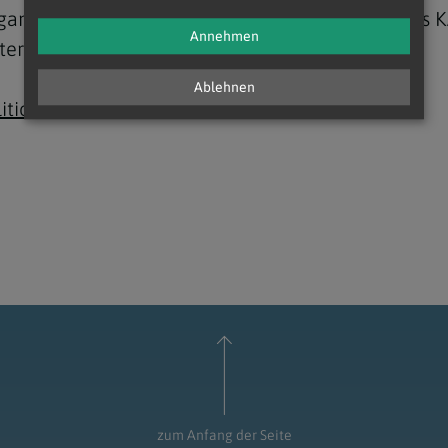
gang des Wiener Internationalen Dialogzentrums KA
Annehmen
ter nutzen möchte.
Ablehnen
itionfbo.eu
zum Anfang der Seite