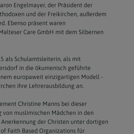
Jaron Engelmayer, der Präsident der
rthodoxen und der Freikirchen, außerdem
ed. Ebenso präsent waren
r Malteser Care GmbH mit dem Silbernen
5 als Schulamtsleiterin, als mit
rsdorf in die ökumenisch geführte
inem europaweit einzigartigen Modell -
irchen ihre Lehrerausbildung an.
gement Christine Manns bei dieser
ung von muslimischen Mädchen in den
 Anerkennung der Christen unter dortigen
of Faith Based Organizations für