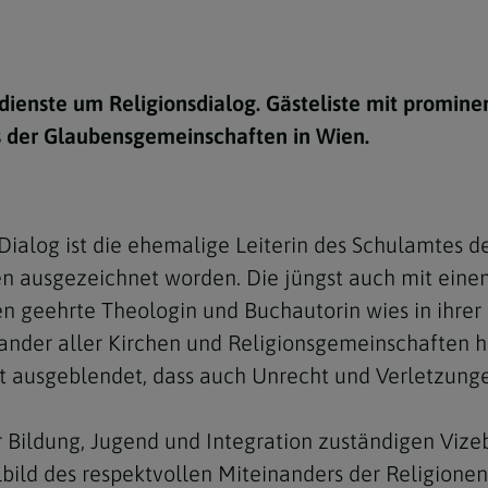
e
twoch
itung
10 Gebote
Trennung/Scheidung
Meldungsarchiv
rium für
7 Todsünden
Einsamkeit
sik
ienste um Religionsdialog. Gästeliste mit promine
7 Gaben des Heiligen Gei
Trauer
nbildung in deiner
is der Glaubensgemeinschaften in Wien.
en
Begräbnis
Navigation schließen
he Kurse
mmelfahrt
achige Gemeinden
 Dialog ist die ehemalige Leiterin des Schulamtes d
amm
n ausgezeichnet worden. Die jüngst auch mit eine
nam
en geehrte Theologin und Buchautorin wies in ihre
nder aller Kirchen und Religionsgemeinschaften hi
melfahrt
 ausgeblendet, dass auch Unrecht und Verletzungen
Navigation schließen
ür Bildung, Jugend und Integration zuständigen Viz
Navigation schließen
gen und Allerseelen
bild des respektvollen Miteinanders der Religione