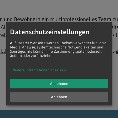
n und Bewohnern ein multiprofessionelles Team zur 
lltags zu unterstützen. Neben Wohn-, Gesundheits
Datenschutzeinstellungen
eizeitaktivitäten angeboten. Unterstützt wird das
Navigation schließen
Auf unserer Webseite werden Cookies verwendet für Social
Media, Analyse, systemtechnische Notwendigkeiten und
e/obdach-wohnen/wohnhaeuser
/fuer-menschen-mit-
Sonstiges. Sie können Ihre Zustimmung später jederzeit
ändern oder zurückziehen.
Weitere Informationen anzeigen
...
Annehmen
Ablehnen