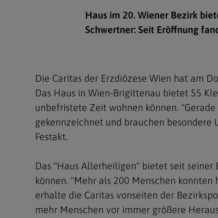
Kirchenbeitrag
Hochschul
Beichte
In Memoriam
Aschermit
Ökumene
Diözesanle
Haus im 20. Wiener Bezirk biet
Telefonseelsorge
Konservato
Hochzeit & Ehe
Fastenzeit
Personen
Schwertner: Seit Eröffnung fa
Kirchenmu
Weihe
Karwoche
Pfarren
Erwachsene
Region
Krankensalbung
Ostern
Institution
Die Caritas der Erzdiözese Wien hat am Do
Theologisc
Das Haus in Wien-Brigittenau bietet 55 K
Christi Hi
Andersspr
unbefristete Zeit wohnen können. "Gerade ä
Pfingsten
Organigr
gekennzeichnet und brauchen besondere Un
Festakt.
Fronleich
Mariä Him
Das "Haus Allerheiligen" bietet seit sein
können. "Mehr als 200 Menschen konnten hi
Erntedank
erhalte die Caritas vonseiten der Bezirksp
Allerheili
mehr Menschen vor immer größere Herausfor