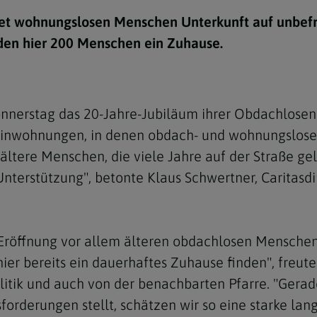
e
twoch
itung
10 Gebote
Trennung/Scheidung
Meldungsarchiv
et wohnungslosen Menschen Unterkunft auf unbefris
rium für
7 Todsünden
Einsamkeit
nden hier 200 Menschen ein Zuhause.
sik
7 Gaben des Heiligen Gei
Trauer
nbildung in deiner
en
Begräbnis
nnerstag das 20-Jahre-Jubiläum ihrer Obdachlosenei
Navigation schließen
he Kurse
leinwohnungen, in denen obdach- und wohnungslose
mmelfahrt
achige Gemeinden
ltere Menschen, die viele Jahre auf der Straße gel
amm
terstützung", betonte Klaus Schwertner, Caritasdi
nam
melfahrt
er Eröffnung vor allem älteren obdachlosen Mensche
Navigation schließen
er bereits ein dauerhaftes Zuhause finden", freut
olitik und auch von der benachbarten Pfarre. "Gerad
Navigation schließen
gen und Allerseelen
derungen stellt, schätzen wir so eine starke lang