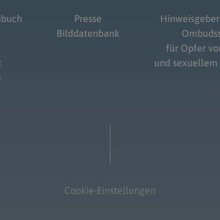
dbuch
Presse
Hinweisgeber
Bilddatenbank
Ombudss
für Opfer v
t
und sexuellem
m
Cookie-Einstellungen