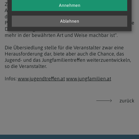
Zuhause gibt, informierten die Veranstalter in einer
Annehmen
Aussendung. Notwendig geworden sei die Übersiedlung,
da "wesentliche Elemente der Infrastruktur seitens der
Ablehnen
Pfarre Pöllau nicht mehr zur Verfügung stehen und so eine
Durchführung der Treffen in Pöllau nächstes Jahr nicht
mehr in der bewährten Art und Weise machbar ist".
Die Übersiedlung stelle für die Veranstalter zwar eine
Herausforderung dar, biete aber auch die Chance, das
Jugend- und das Jungfamilientreffen weiterzuentwickeln,
so die Veranstalter.
Infos:
www.jugendtreffen.at
www.jungfamilien.at
zurück