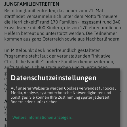
JUNGFAMILIENTREFFEN
Beim Jungfamilientreffen, das heuer zum 21. Mal
stattfindet, versammeln sich unter dem Motto "Erneuere
die Herrlichkeit!" rund 170 Familien - insgesamt rund 340
Erwachsene mit 400 Kindern, die von 170 ehrenamtlichen
Helfern betreut und unterstützt werden. Die Teilnehmer
kommen aus ganz Österreich sowie aus Nachbarländern.
Im Mittelpunkt des kinderfreundlich gestalteten
Programms steht laut der veranstaltenden "Initiative
Christliche Familie", andere Familien kennenzulernen,
aufzutanken, sich auszutauschen und zu ermutigen,
gemeinsam beten, "die Ehe stärken und Sakramente
Datenschutzeinstellungen
empfangen". Neben einem eigenen Kinderprogramm mit
Kinderkatechesen und Jugendstunden werden auch
Auf unserer Webseite werden Cookies verwendet für Social
Vorträge, Paargespräche und Zeugnisgruppen angeboten.
Media, Analyse, systemtechnische Notwendigkeiten und
Sonstiges. Sie können Ihre Zustimmung später jederzeit
AB 2024 IN KREMSMÜNSTER
ändern oder zurückziehen.
Während die Treffen heuer noch am traditionellen
Standort Pöllau stattfinden, werden sie im kommenden
Weitere Informationen anzeigen
...
Jahr 2024 im oberösterreichischen Kremsmünster
abgehalten, wo ihnen das Benediktinerstift ein neues