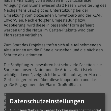
haben, Pflanzung von Gehölzen mit Wildcharakter,
Anlegung von Blumenwiesen statt Rasen, Erweiterung des
Nachgartens usw.) gibt es Unterstützung bei der
Umsetzung vom diözesanen Umweltbüro und der KLAR!
10vorWien. Nach erfolgter Umgestaltung bzw.
Adaptierung, wird diese in passender Form gefeiert
werden und die Natur im Garten-Plakette wird dem
Pfarrgarten verliehen.
Zum Start des Projektes trafen sich alle teilnehmenden
Akteur:innen um die Pläne einzusehen und die nächsten
Schritte abzustimmen.
Die Schöpfung zu bewahren hat sehr viele Facetten, die
Sorge um unsere Natur und die Artenvielfalt ist eine
wichtige davon“, zeigt sich Umweltbeauftragter Markus
Gerhartinger erfreut über diese Kooperation und das
große Engagement der Pfarre Großrußbach.
Dem Gedanken, dass durch nachhaltige Aktionen
gemeinsam Verantwortung gegenüber der Schöpfung
Datenschutzeinstellungen
übernommen werden muss, haben sich alle
Kooperationspartner verschrieben und dies soll auch auf
Auf unserer Webseite werden Cookies verwendet für Social