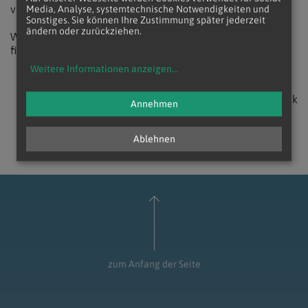
vielfältige Weise kommuniziert werden.
Media, Analyse, systemtechnische Notwendigkeiten und
Sonstiges. Sie können Ihre Zustimmung später jederzeit
ändern oder zurückziehen.
Weitere Informationen zum Thema KLAR!10vorWien
finden Sie auf der Website der Region
www.klar10.at
.
Weitere Informationen anzeigen
...
zurück
Annehmen
Ablehnen
zum Anfang der Seite