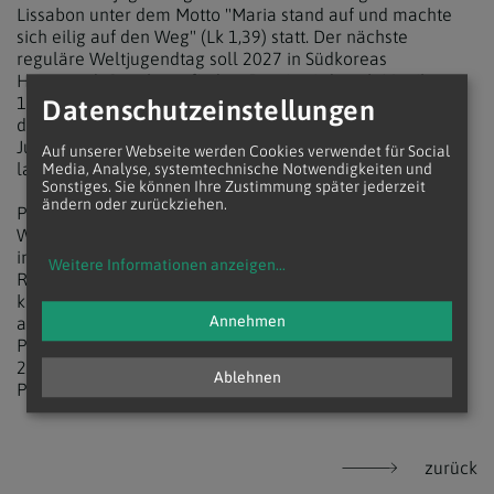
Lissabon unter dem Motto "Maria stand auf und machte
sich eilig auf den Weg" (Lk 1,39) statt. Der nächste
reguläre Weltjugendtag soll 2027 in Südkoreas
Hauptstadt Seoul stattfinden. Damit wird nach Manila
1995 zum zweiten Mal eine asiatische Stadt Gastgeberin
Datenschutzeinstellungen
des katholischen Großereignisses sein. Ob der
Jugendbischof daran teilnehmen wird, ist aufgrund der
Auf unserer Webseite werden Cookies verwendet für Social
langen Distanz noch offen.
Media, Analyse, systemtechnische Notwendigkeiten und
Sonstiges. Sie können Ihre Zustimmung später jederzeit
ändern oder zurückziehen.
Papst Johannes Paul II. (1978-2005) hatte die
Weltjugendtage 1985 ins Leben gerufen. Bisher gab es 15
internationale Weltjugendtage, der erste fand 1986 in
Weitere Informationen anzeigen
...
Rom statt. Im Wechsel werden die Weltjugendtage in
kleinerem Rahmen in den Diözesen vor Ort sowie rund
Annehmen
alle drei Jahre als weltweites Großtreffen organisiert.
Papst Franziskus nahm bereits an drei Großtreffen teil:
2013 im brasilianischen Rio de Janeiro, 2016 in Krakau in
Ablehnen
Polen und 2019 in Panama.
zurück