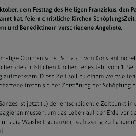
e
twoch
itung
10 Gebote
Trennung/Scheidung
Meldungsarchiv
tober, dem Festtag des Heiligen Franziskus, den P
rium für
7 Todsünden
Einsamkeit
nnt hat, feiern christliche Kirchen SchöpfungsZeit.
sik
rn und Benediktinern verschiedene Angebote.
7 Gaben des Heiligen Gei
Trauer
nbildung in deiner
en
Begräbnis
Navigation schließen
he Kurse
malige Ökumenische Patriarch von Konstantinopel, D
mmelfahrt
achige Gemeinden
en die christlichen Kirchen jedes Jahr vom 1. Sep
amm
g aufmerksam. Diese Zeit soll zu einem weltweite
chaffene treten sie der Zerstörung der Schöpfung 
nam
melfahrt
Ganzes ist jetzt (…) der entscheidende Zeitpunkt i
Navigation schließen
 reagieren müssen, um das Leben auf der Erde vor 
 uns die Weisheit schenken, rechtzeitig zu handeln“
Navigation schließen
gen und Allerseelen
l.