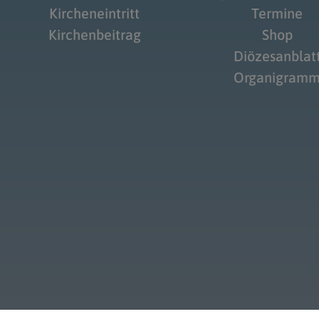
Kircheneintritt
Termine
Kirchenbeitrag
Shop
Diözesanblat
Organigram