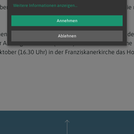
Weitere Informationen anzeigen
...
Abendmessen (18 Uhr) zur SchöpfungsZeit statt, die
Annehmen
hen Laubhüttenfests auf den 30. September fällt, de
Ablehnen
er Abendgottesdienst (18 Uhr) in der Schottenkirche
ober (16.30 Uhr) in der Franziskanerkirche das Ho