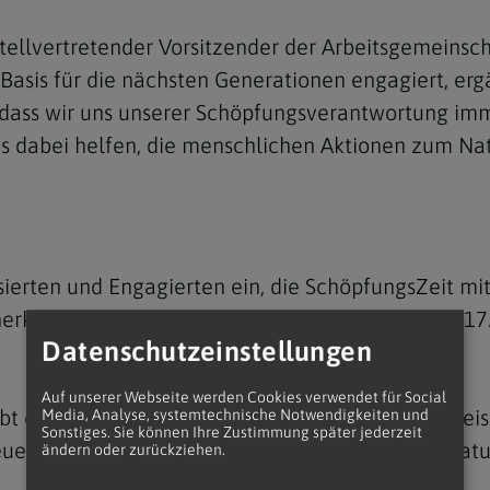
ellvertretender Vorsitzender der Arbeitsgemeinsch
Basis für die nächsten Generationen engagiert, ergänz
dass wir uns unserer Schöpfungsverantwortung im
 dabei helfen, die menschlichen Aktionen zum Nat
Navigation schließen
ierten und Engagierten ein, die SchöpfungsZeit mitz
klosters (31. August und 1. September, jeweils 17.
Datenschutzeinstellungen
Auf unserer Webseite werden Cookies verwendet für Social
ibt es immer montags um 19.30 Uhr einen Lesekrei
Media, Analyse, systemtechnische Notwendigkeiten und
Sonstiges. Sie können Ihre Zustimmung später jederzeit
eue lehramtliche Aussagen zum Eigenwert der Natur
ändern oder zurückziehen.