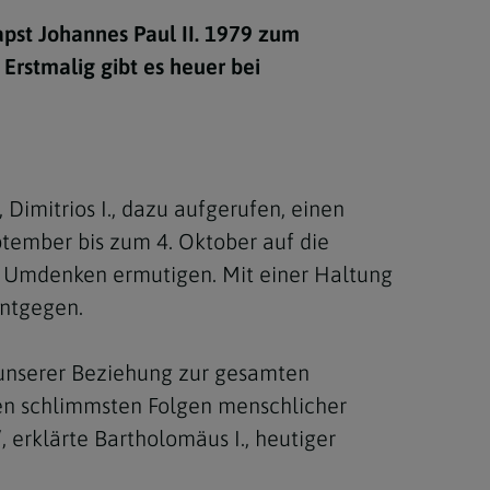
Berufung
apst Johannes Paul II. 1979 zum
 Erstmalig gibt es heuer bei
stes
imitrios I., dazu aufgerufen, einen
tember bis zum 4. Oktober auf die
n Umdenken ermutigen. Mit einer Haltung
entgegen.
n unserer Beziehung zur gesamten
den schlimmsten Folgen menschlicher
, erklärte Bartholomäus I., heutiger