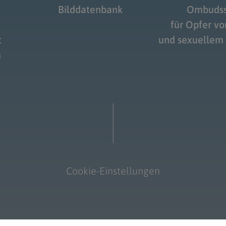
Bilddatenbank
Ombudss
für Opfer v
t
und sexuellem
m
Cookie-Einstellungen