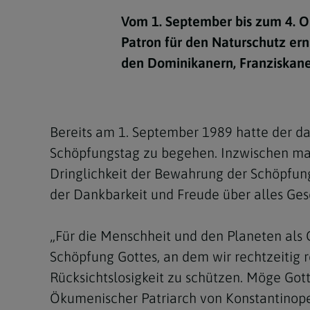
Kirchenbeitrag
Hochschul
Beichte
In Memoriam
Aschermit
Ökumene
Diözesanle
Vom 1. September bis zum 4. Ok
Telefonseelsorge
Konservato
Hochzeit & Ehe
Fastenzeit
Personen
Patron für den Naturschutz erna
Kirchenmu
den Dominikanern, Franziskane
Weihe
Karwoche
Pfarren
Erwachsene
Region
Krankensalbung
Ostern
Institution
Theologisc
Bereits am 1. September 1989 hatte der da
Christi Hi
Andersspr
Schöpfungstag zu begehen. Inzwischen mach
Pfingsten
Organigr
Dringlichkeit der Bewahrung der Schöpfun
der Dankbarkeit und Freude über alles Ges
Fronleich
Mariä Him
„Für die Menschheit und den Planeten als 
Schöpfung Gottes, an dem wir rechtzeitig
Erntedank
Rücksichtslosigkeit zu schützen. Möge Gott
Allerheili
Ökumenischer Patriarch von Konstantinope