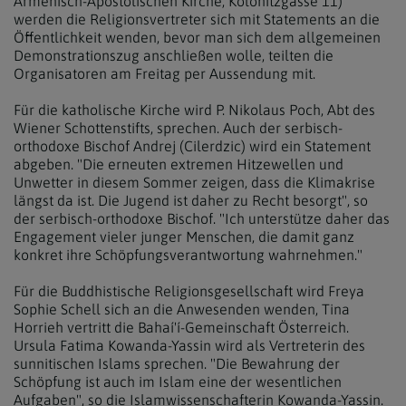
Armenisch-Apostolischen Kirche, Kolonitzgasse 11)
werden die Religionsvertreter sich mit Statements an die
Öffentlichkeit wenden, bevor man sich dem allgemeinen
Demonstrationszug anschließen wolle, teilten die
Organisatoren am Freitag per Aussendung mit.
Für die katholische Kirche wird P. Nikolaus Poch, Abt des
Wiener Schottenstifts, sprechen. Auch der serbisch-
orthodoxe Bischof Andrej (Cilerdzic) wird ein Statement
abgeben. "Die erneuten extremen Hitzewellen und
Unwetter in diesem Sommer zeigen, dass die Klimakrise
längst da ist. Die Jugend ist daher zu Recht besorgt", so
der serbisch-orthodoxe Bischof. "Ich unterstütze daher das
Engagement vieler junger Menschen, die damit ganz
konkret ihre Schöpfungsverantwortung wahrnehmen."
Für die Buddhistische Religionsgesellschaft wird Freya
Sophie Schell sich an die Anwesenden wenden, Tina
Horrieh vertritt die Bahaí'í-Gemeinschaft Österreich.
Ursula Fatima Kowanda-Yassin wird als Vertreterin des
sunnitischen Islams sprechen. "Die Bewahrung der
Schöpfung ist auch im Islam eine der wesentlichen
Aufgaben", so die Islamwissenschafterin Kowanda-Yassin.