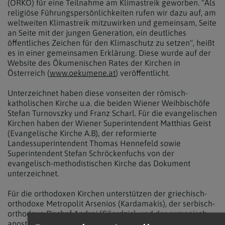
(ÖRKÖ) für eine Teilnahme am Klimastreik geworben. "Als
religiöse Führungspersönlichkeiten rufen wir dazu auf, am
weltweiten Klimastreik mitzuwirken und gemeinsam, Seite
an Seite mit der jungen Generation, ein deutliches
öffentliches Zeichen für den Klimaschutz zu setzen", heißt
es in einer gemeinsamen Erklärung. Diese wurde auf der
Website des Ökumenischen Rates der Kirchen in
Österreich (
www.oekumene.at
) veröffentlicht.
Unterzeichnet haben diese vonseiten der römisch-
katholischen Kirche u.a. die beiden Wiener Weihbischöfe
Stefan Turnovszky und Franz Scharl. Für die evangelischen
Kirchen haben der Wiener Superintendent Matthias Geist
(Evangelische Kirche A.B), der reformierte
Landessuperintendent Thomas Hennefeld sowie
Superintendent Stefan Schröckenfuchs von der
evangelisch-methodistischen Kirche das Dokument
unterzeichnet.
Für die orthodoxen Kirchen unterstützen der griechisch-
orthodoxe Metropolit Arsenios (Kardamakis), der serbisch-
orthodoxe Bischof Andrej (Cilerdzic), und der armenisch-
apostolische Bischof Tiran Petrosyan das Anliegen. Ebenso