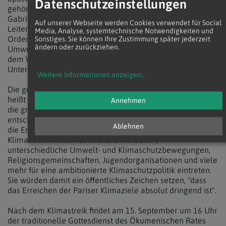
Datenschutzeinstellungen
gehören P. Franz Helm, Rektor des Missionshauses St.
Gabriel der Steyler Missionare, Sr. Anneliese Herzig,
Auf unserer Webseite werden Cookies verwendet für Social
Leiterin des Bereichs "Mission und Soziales" bei den
Media, Analyse, systemtechnische Notwendigkeiten und
Ordensgemeinschaften Österreich, Andrea Kampelmühler,
Sonstiges. Sie können Ihre Zustimmung später jederzeit
ändern oder zurückziehen.
Umweltbeauftragte der Evangelischen Kirche Wien, sowie
dem Wiener Pastoralamtsleiter Thomas Beranek zu den
Unterzeichnern.
Weitere Informationen anzeigen
...
Die gefährliche globale Erderhitzung sei kein Schicksal,
heißt es in der Erklärung. Wenn die Regierungen weltweit
Annehmen
die großen Hebel dafür in Gang bringen und mit
entschlossenem, raschem Klimaschutz beginnen, könne
Ablehnen
die Erwärmung eingedämmt werden. Beim weltweiten
Klimastreik würden zahlreiche Menschen,
unterschiedliche Umwelt- und Klimaschutzbewegungen,
Religionsgemeinschaften, Jugendorganisationen und viele
mehr für eine ambitionierte Klimaschutzpolitik eintreten.
Sie würden damit ein öffentliches Zeichen setzen, "dass
das Erreichen der Pariser Klimaziele absolut dringend ist".
Nach dem Klimastreik findet am 15. September um 16 Uhr
der traditionelle Gottesdienst des Ökumenischen Rates