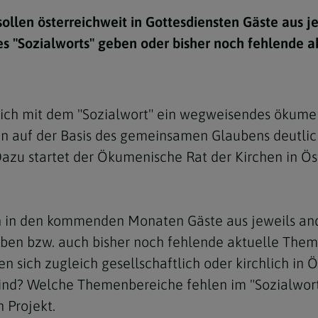
e
twoch
itung
10 Gebote
Trennung/Scheidung
Meldungsarchiv
sollen österreichweit in Gottesdiensten Gäste aus 
rium für
7 Todsünden
Einsamkeit
s "Sozialworts" geben oder bisher noch fehlende a
sik
7 Gaben des Heiligen Gei
Trauer
nbildung in deiner
en
Begräbnis
reich mit dem "Sozialwort" ein wegweisendes ökume
Navigation schließen
he Kurse
en auf der Basis des gemeinsamen Glaubens deutlich
mmelfahrt
achige Gemeinden
azu startet der Ökumenische Rat der Kirchen in Ös
amm
nam
len in den kommenden Monaten Gäste aus jeweils an
melfahrt
ben bzw. auch bisher noch fehlende aktuelle Them
Navigation schließen
n sich zugleich gesellschaftlich oder kirchlich in 
sind? Welche Themenbereiche fehlen im "Sozialwor
Navigation schließen
gen und Allerseelen
 Projekt.