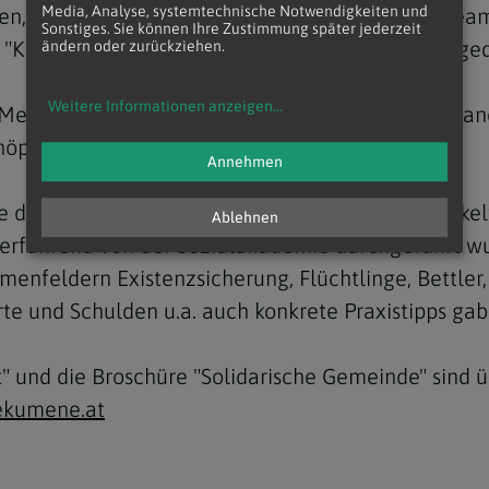
Media, Analyse, systemtechnische Notwendigkeiten und
nen, gut 100 Organisationen und einem großen Tea
Sonstiges. Sie können Ihre Zustimmung später jederzeit
 "Kompass" für die Kirchen und die Gesellschaft ge
ändern oder zurückziehen.
Weitere Informationen anzeigen
...
edien, Sozialer Zusammenhalt, Lebensräume Land/S
Schöpfungsverantwortung und Nachhaltigkeit.
Annehmen
 des Sozialworts aufgegriffen und weiterentwickel
Ablehnen
derführend von der Sozialakademie durchgeführt wu
enfeldern Existenzsicherung, Flüchtlinge, Bettler, 
rte und Schulden u.a. auch konkrete Praxistipps gab
rt" und die Broschüre "Solidarische Gemeinde" sind
kumene.at