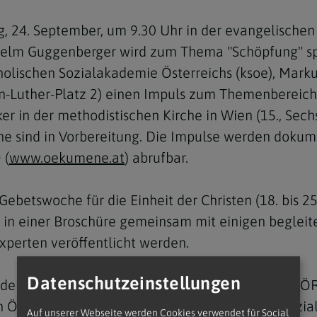
24. September, um 9.30 Uhr in der evangelischen C
ilhelm Guggenberger wird zum Thema "Schöpfung" s
holischen Sozialakademie Österreichs (ksoe), Markus
n-Luther-Platz 2) einen Impuls zum Themenbereich 
Navigation schließen
er in der methodistischen Kirche in Wien (15., Sec
ne sind in Vorbereitung. Die Impulse werden dokum
 (
www.oekumene.at
) abrufbar.
 Gebetswoche für die Einheit der Christen (18. bis 
 in einer Broschüre gemeinsam mit einigen beglei
perten veröffentlicht werden.
Datenschutzeinstellungen
 der Ökumenische Rat der Kirchen in Österreich (
n ÖRKÖ-Mitgliedskirchen unterzeichnet. Das "Sozial
Auf unserer Webseite werden Cookies verwendet für Social