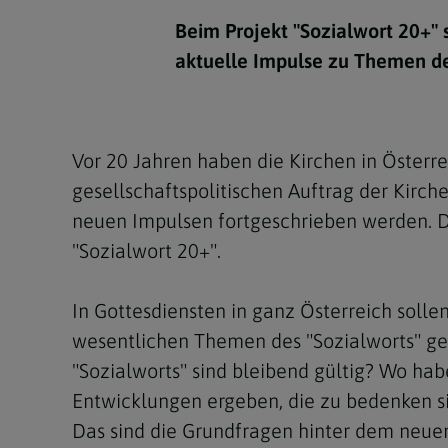
Kirchenbeitrag
Hochschul
Beichte
In Memoriam
Aschermit
Ökumene
Diözesanle
Beim Projekt "Sozialwort 20+" 
Telefonseelsorge
Konservato
Hochzeit & Ehe
Fastenzeit
Personen
aktuelle Impulse zu Themen de
Kirchenmu
Weihe
Karwoche
Pfarren
Erwachsene
Region
Krankensalbung
Ostern
Institution
Vor 20 Jahren haben die Kirchen in Öster
Theologisc
gesellschaftspolitischen Auftrag der Kirch
Christi Hi
Andersspr
neuen Impulsen fortgeschrieben werden. D
Pfingsten
Organigr
"Sozialwort 20+".
Fronleich
In Gottesdiensten in ganz Österreich sol
Mariä Him
wesentlichen Themen des "Sozialworts" ge
"Sozialworts" sind bleibend gültig? Wo habe
Erntedank
Entwicklungen ergeben, die zu bedenken 
Allerheili
Das sind die Grundfragen hinter dem neuen