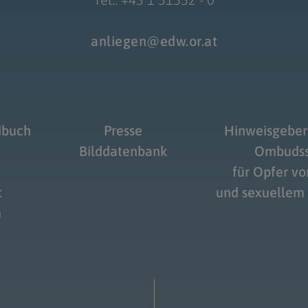
anliegen@edw.or.at
dbuch
Presse
Hinweisgeber
Bilddatenbank
Ombudss
für Opfer v
t
und sexuellem
m