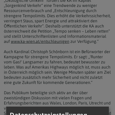
„Ökologische Umkehr“ fordert die KA im Kapitel
„Sorgenkind Verkehr“ eine Trendwende zu weniger
Ressourcenverbrauch und „Entschleunigung durch
strengere Tempolimits. Dies erhöht die Verkehrssicherheit,
verringert Staus, spart Energie und attraktiviert den
Öffentlichen Verkehr“. Deshalb unterstützt die KA auch
österreichweit die Petition „Tempo senken – Leben retten“
und stellt Unterschriftenlisten und Informationsmaterial
auf
www.ka-wien.at/entschleunigen
zur Verfügung.“
Auch Kardinal Christoph Schönborn ist ein Befürworter der
Kampagne für strengere Tempolimits. Er sagt: „'Runter
vom Gas!' Langsamer zu fahren, bedeutet bewusster zu
leben. Was auf Amerikas Highways möglich ist, muss auch
in Österreich möglich sein. Wenige Minuten später am Ziel
bedeuten zusätzlich mehr Sicherheit und nicht zuletzt
eine gute Zukunft für kommende Generationen.“
Das Publikum beteiligte sich aktiv an der über
zweistündigen Diskussion mit vielen Fragen und
Erfahrungsberichten aus Wales, London, Paris, Utrecht und
vielen anderen europäischen Orten, wo die Politik mutige
Schritte zur Entschleunigung im Straßenverkehr setzte und