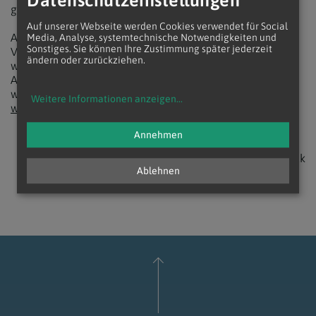
Datenschutzeinstellungen
große Zustimmung der Bevölkerung erhält.
Auf unserer Webseite werden Cookies verwendet für Social
Am Ende der Diskussion lud der Leiter des Instituts für
Media, Analyse, systemtechnische Notwendigkeiten und
Sonstiges. Sie können Ihre Zustimmung später jederzeit
Verkehrswissenschaften Univ. Prof. Günter Emberger ein,
ändern oder zurückziehen.
weitere offene Fragen an die TU-Wien über die email-
Adresse fragen@tempolimit-jetzt.at zu schicken. Diese
werden laufend beantwortet und auf der FAQ-Seite von
Weitere Informationen anzeigen
...
www.tempolimit-jetzt.at
veröffentlicht.
Annehmen
zurück
Ablehnen