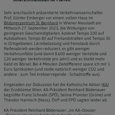
Sehr anschaulich präsentierte Verkehrswissenschafter
Prof. Günter Emberger vor einem vollen Haus im
Bildungszentrum St. Bernhard
in Wiener Neustadt am
Mittwoch 27. September 2023, die Wirkungen von
geringeren Geschwindigkeiten, konkret Tempo 100 auf
Autobahnen, Tempo 80 auf Freilandstraßen und Tempo 30
in Ortsgebieten: Lärmbelastung und Feinstaub durch
Reifenabrieb werden reduziert, es gibt weniger
Verkehrsunfälle (und damit 8.600 weniger Verletzte und
120 weniger Verkehrstote pro Jahr!) und es bleibt mehr
Geld im Börsel: Bei 4 Minuten Zeitdifferenz spare ich mir 1
Euro Spritkosten (und stoße natürlich weniger CO2 und
andere - zum Teil krebserregende - Schadstoffe aus).
Eingeladen zur Diskussion hat die Katholische Aktion (
KA
)
der Erzdiözese Wien. KA-Präsident Reinhard Bödenauer
begrüßte Franz Schnabl (SPÖ), Selina Prünster (Grüne) und
Theodor Harnisch (Neos). ÖVP und FPÖ sagten leider ab.
KA-Präsident Reinhard Bödenauer: „Im KA–Dossier