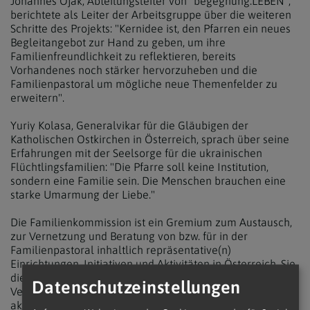
Johannes Ojak, Abteilungsleiter von "begegnung.LEBEN",
berichtete als Leiter der Arbeitsgruppe über die weiteren
Schritte des Projekts: "Kernidee ist, den Pfarren ein neues
Begleitangebot zur Hand zu geben, um ihre
Familienfreundlichkeit zu reflektieren, bereits
Vorhandenes noch stärker hervorzuheben und die
Familienpastoral um mögliche neue Themenfelder zu
erweitern".
Yuriy Kolasa, Generalvikar für die Gläubigen der
Katholischen Ostkirchen in Österreich, sprach über seine
Erfahrungen mit der Seelsorge für die ukrainischen
Flüchtlingsfamilien: "Die Pfarre soll keine Institution,
sondern eine Familie sein. Die Menschen brauchen eine
starke Umarmung der Liebe."
Die Familienkommission ist ein Gremium zum Austausch,
zur Vernetzung und Beratung von bzw. für in der
Familienpastoral inhaltlich repräsentative(n)
Einrichtungen, Initiativen und Aktivitäten in Österreich. Sie
dient dem zuständigen Referatsbischof und allen
Datenschutzeinstellungen
Verantwortlichen in der Kirche zur Klärung und Beratung
aktueller Familienthemen. (Infos:
www.ief.at
)