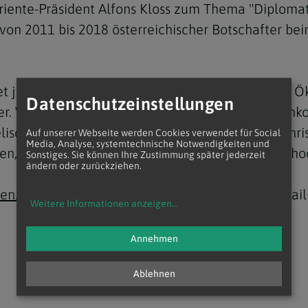
 Oriente-Präsident Alfons Kloss zum Thema "Diploma
von 2011 bis 2018 österreichischer Botschafter beim
 jedes Jahr im Herbst zu aktuellen Themen der Ök
Datenschutzeinstellungen
Navigation schließen
er. Veranstalter des Symposions sind die Diözesan
scher Kirchen in Europa (GEKE), die Initiative Chr
Auf unserer Webseite werden Cookies verwendet für Social
Media, Analyse, systemtechnische Notwendigkeiten und
ien, PRO ORIENTE und die örtliche rumänisch-ortho
Sonstiges. Sie können Ihre Zustimmung später jederzeit
ändern oder zurückziehen.
ien.at/oekumene
(Online-Formular) oder per E-Mail
Weitere Informationen anzeigen
...
Annehmen
Ablehnen