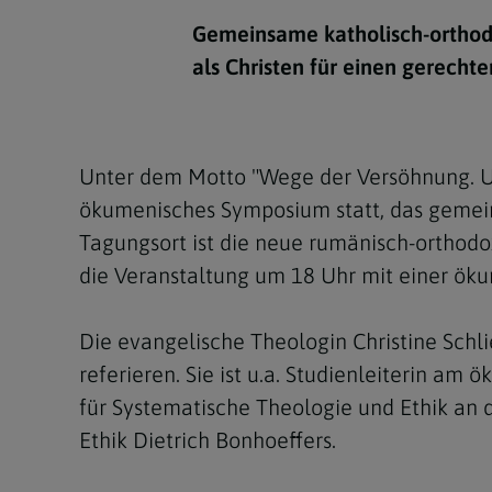
Kirchenbeitrag
Hochschul
Beichte
In Memoriam
Aschermit
Ökumene
Diözesanle
Gemeinsame katholisch-orthod
Telefonseelsorge
Konservato
Hochzeit & Ehe
Fastenzeit
Personen
als Christen für einen gerechte
Kirchenmu
Weihe
Karwoche
Pfarren
Erwachsene
Region
Krankensalbung
Ostern
Institution
Unter dem Motto "Wege der Versöhnung. Uns
Theologisc
ökumenisches Symposium statt, das gemein
Christi Hi
Andersspr
Tagungsort ist die neue rumänisch-orthodox
Pfingsten
Organigr
die Veranstaltung um 18 Uhr mit einer ökum
Fronleich
Die evangelische Theologin Christine Sch
Mariä Him
referieren. Sie ist u.a. Studienleiterin a
für Systematische Theologie und Ethik an d
Erntedank
Ethik Dietrich Bonhoeffers.
Allerheili