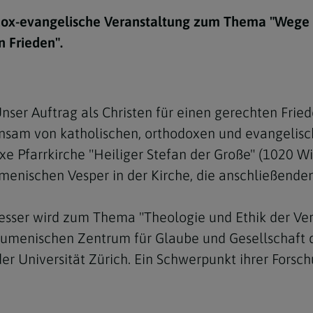
e
twoch
itung
10 Gebote
Trennung/Scheidung
Meldungsarchiv
ox-evangelische Veranstaltung zum Thema "Wege d
rium für
7 Todsünden
Einsamkeit
n Frieden".
sik
7 Gaben des Heiligen Gei
Trauer
nbildung in deiner
en
Begräbnis
er Auftrag als Christen für einen gerechten Fried
Navigation schließen
he Kurse
sam von katholischen, orthodoxen und evangelisch
mmelfahrt
achige Gemeinden
e Pfarrkirche "Heiliger Stefan der Große" (1020 Wi
amm
enischen Vesper in der Kirche, die anschließenden 
nam
liesser wird zum Thema "Theologie und Ethik der 
melfahrt
m ökumenischen Zentrum für Glaube und Gesellschaft 
Navigation schließen
er Universität Zürich. Ein Schwerpunkt ihrer Forsch
Navigation schließen
gen und Allerseelen