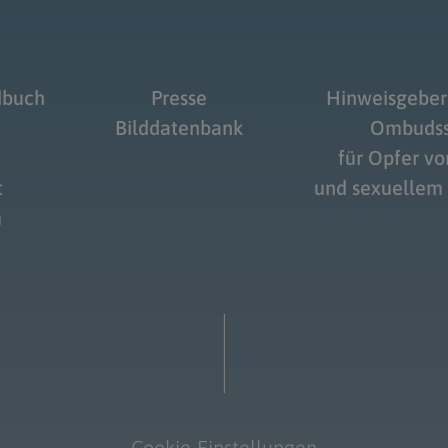
dbuch
Presse
Hinweisgeber
Bilddatenbank
Ombudss
für Opfer v
t
und sexuellem
m
Cookie-Einstellungen