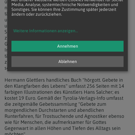
übertriebenen Ansprüchen nach einem perfekten Leben
Media, Analyse, systemtechnische Notwendigkeiten und
nie genügen können", so Bischof Glettler. Deshalb sei ein
Sonstiges. Sie können Ihre Zustimmung später jederzeit
tägliches Dankgebet ein wirksames Heilmittel, um der
ändern oder zurückziehen.
unstillbaren Gier nach Immer-Mehr entgegenzuwirken
und eine tiefe Wertschätzung vor dem Geschenk der
Weitere Informationen anzeigen
...
Schöpfung zu bekunden. "Dankbarkeit ist der Königsweg
zu Gott. Die Not ist lediglich der Fluchtweg, der durch
Gerümpel auch verstellt sein könnte", erläutert der
Annehmen
Innsbrucker Diözesanbischof, der eingestand, auch selbst
täglich um eine ausreichende Zeit für das Gebet kämpfen
zu müssen. "Alles andere scheint immer dringlicher zu
Ablehnen
sein."
Hermann Glettlers handliches Buch "hörgott. Gebete in
den Klangfarben des Lebens" umfasst 256 Seiten mit 14
farbigen Illustrationen des Künstlers Hans Salcher; es
kostet 19 Euro. Gemäß der Tyrolia-Verlags-Info umfasst
die zeitgemäße Gebetssammlung "Gebete zum
morgendlichen Durchstarten und abendlichen
Runterfahren, für Trostsuchende und Agnostiker ebenso
wie für Menschen, die aufmerksamer für Gottes
Gegenwart in allen Höhen und Tiefen des Alltags sein
möchten".