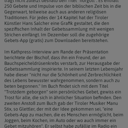
trägt nicht zuletzt deshalb den Titel "hörgott". Es enthält
250 Gebete und Impulse von der biblischen Zeit bis in die
Gegenwart, teilweise auch aus anderen religiösen
Traditionen. Für jedes der 14 Kapitel hat der Tiroler
Künstler Hans Salcher eine Grafik gestaltet, die den
spezifischen Inhalt der Gebetssammlung mit wenigen
Strichen einfängt. Im Dezember soll die zugehörige
Gebets-App (gratis) zum Downloaden bereitstehen.
Im Kathpress-Interview am Rande der Präsentation
berichtete der Bischof, dass ihn ein Freund, der an
Bauchspeicheldrüsenkrebs verstarb, zur Herausgabe der
Gebetssammlung inspirierte. In seinem letzten Lebensjahr
habe dieser "nicht nur die Schönheit und Zerbrechlichkeit
des Lebens bewusster wahrgenommen, sondern auch zu
beten begonnen." Im Buch findet sich mit dem Titel
"Trotzdem geborgen" sein persönliches Gebet, gewiss ein
Trost für alle, die sich in ähnlicher Situation befinden. Den
zweiten Anstoß zum Buch gab der Tiroler Musiker Manu
Stix, so Glettler, der mit der Idee gekommen sei, "eine
Gebets-App zu machen, die es Menschen ermöglicht, beim
Joggen, beim Kochen, im Auto oder wo auch immer ein
Gebet mitzuhören". Er selbst habe zufällig im Radio ein