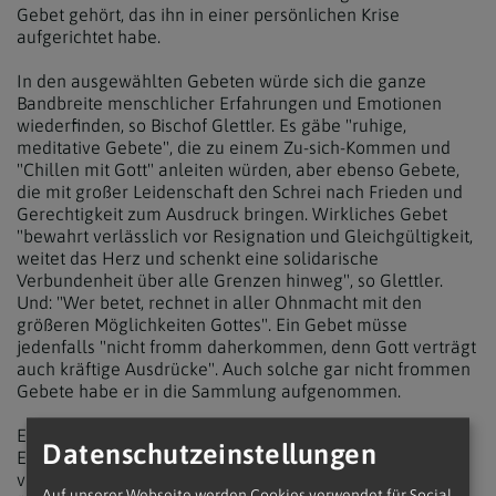
Gebet gehört, das ihn in einer persönlichen Krise
aufgerichtet habe.
In den ausgewählten Gebeten würde sich die ganze
Bandbreite menschlicher Erfahrungen und Emotionen
wiederfinden, so Bischof Glettler. Es gäbe "ruhige,
meditative Gebete", die zu einem Zu-sich-Kommen und
"Chillen mit Gott" anleiten würden, aber ebenso Gebete,
die mit großer Leidenschaft den Schrei nach Frieden und
Gerechtigkeit zum Ausdruck bringen. Wirkliches Gebet
"bewahrt verlässlich vor Resignation und Gleichgültigkeit,
weitet das Herz und schenkt eine solidarische
Verbundenheit über alle Grenzen hinweg", so Glettler.
Und: "Wer betet, rechnet in aller Ohnmacht mit den
größeren Möglichkeiten Gottes". Ein Gebet müsse
jedenfalls "nicht fromm daherkommen, denn Gott verträgt
auch kräftige Ausdrücke". Auch solche gar nicht frommen
Gebete habe er in die Sammlung aufgenommen.
Eine besonders wichtige Spur für heutiges Beten sei das
Datenschutzeinstellungen
Einüben von Dankbarkeit: "Wir leben in einer Zeit der
vorprogrammierten Enttäuschungen, weil wir den
Auf unserer Webseite werden Cookies verwendet für Social