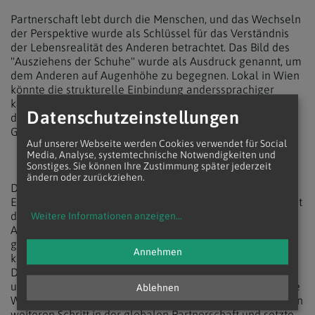
Partnerschaft lebt durch die Menschen, und das Wechseln
der Perspektive wurde als Schlüssel für das Verständnis
der Lebensrealität des Anderen betrachtet. Das Bild des
"Ausziehens der Schuhe" wurde als Ausdruck genannt, um
dem Anderen auf Augenhöhe zu begegnen. Lokal in Wien
könnte die strukturelle Einbindung anderssprachiger
katholischer Gemeinden in Pfarrverbände ein Schritt sein,
Datenschutzeinstellungen
der die Zusammengehörigkeit der weltkirchlichen
Gemeinschaft innerhalb der Erzdiözese Wien stärkt.
Auf unserer Webseite werden Cookies verwendet für Social
Media, Analyse, systemtechnische Notwendigkeiten und
Sonstiges. Sie können Ihre Zustimmung später jederzeit
ändern oder zurückziehen.
Das Besondere der Encuentro-Fachtagung war die
Einbindung aller drei Partnerdiözesen und die Möglichkeit
des persönlichen Kennenlernens. Der
Weitere Informationen anzeigen
...
Abschlussgottesdienst in der Konzilsgedächtniskirche,
geleitet von Weihbischof Franz Scharl, spiegelte die
Annehmen
kulturelle Vielfalt katholischen Lebens in Wien wider.
Die Tagung bildete den Auftakt für ein Besuchsprogramm
unter Einbindung verschiedener Pfarren in der Erzdiözese
Ablehnen
Wien. Mit knapp 100 Teilnehmer:innen markierte sie einen
weiteren Schritt in der globalen Partnerschaft und setzte