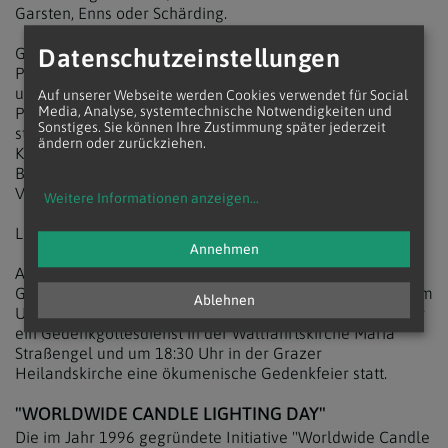
Garsten, Enns oder Schärding.
Datenschutzeinstellungen
Gedenkfeiern finden am 9. Dezember ab 15:30 Uhr in der
Pfarre Feldkirchen an der Donau sowie am 10. Dezember
um 9:30 Ur in der Pfarrkirche Sierning, um 16 Uhr in der
Auf unserer Webseite werden Cookies verwendet für Social
Media, Analyse, systemtechnische Notwendigkeiten und
Pfarrkirche Weyer und um 19 Uhr im Klinikum Schärding
Sonstiges. Sie können Ihre Zustimmung später jederzeit
statt. Darüber hinaus stehen für Betroffene
ändern oder zurückziehen.
Krankenhausseelsorgerinnen und -seelsorger sowie
Beraterinnen und Berater von "Beziehungleben.at" zur
Verfügung, informierte die Diözese Linz.
Weitere Informationen anzeigen
...
Link:
www.dioezese-linz.at/sternenkinder
Annehmen
Auch in der Diözese Graz-Seckau finden einige
Gedenkfeiern statt, etwa am 9. Dezember um 18:30 Uhr im
Ablehnen
Uniklinikum Graz. Am 10. Dezember findet u.a. um 17 Uhr
ein Gedenkgottesdienst in der Wallfahrtskirche Maria
Straßengel und um 18:30 Uhr in der Grazer
Heilandskirche eine ökumenische Gedenkfeier statt.
"WORLDWIDE CANDLE LIGHTING DAY"
Die im Jahr 1996 gegründete Initiative "Worldwide Candle