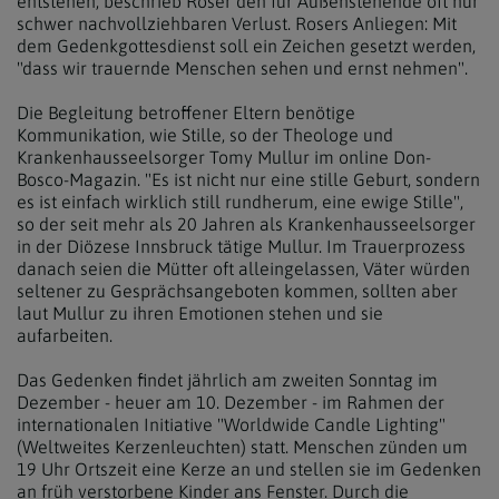
entstehen, beschrieb Roser den für Außenstehende oft nur
schwer nachvollziehbaren Verlust. Rosers Anliegen: Mit
dem Gedenkgottesdienst soll ein Zeichen gesetzt werden,
"dass wir trauernde Menschen sehen und ernst nehmen".
Die Begleitung betroffener Eltern benötige
Kommunikation, wie Stille, so der Theologe und
Krankenhausseelsorger Tomy Mullur im online Don-
Bosco-Magazin. "Es ist nicht nur eine stille Geburt, sondern
es ist einfach wirklich still rundherum, eine ewige Stille",
so der seit mehr als 20 Jahren als Krankenhausseelsorger
in der Diözese Innsbruck tätige Mullur. Im Trauerprozess
danach seien die Mütter oft alleingelassen, Väter würden
seltener zu Gesprächsangeboten kommen, sollten aber
laut Mullur zu ihren Emotionen stehen und sie
aufarbeiten.
Das Gedenken findet jährlich am zweiten Sonntag im
Dezember - heuer am 10. Dezember - im Rahmen der
internationalen Initiative "Worldwide Candle Lighting"
(Weltweites Kerzenleuchten) statt. Menschen zünden um
19 Uhr Ortszeit eine Kerze an und stellen sie im Gedenken
an früh verstorbene Kinder ans Fenster. Durch die