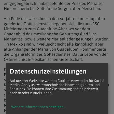
entgegengebracht habe, betonte der Priester. Maria sei
Fürsprecherin bei Gott für die Sorgen aller Menschen.
Am Ende des wie schon in den Vorjahren am Hauptaltar
gefeierten Gottesdienstes begaben sich die rund 150
Mitfeiernden zum Guadalupe-Altar, wo vor dem
Gnadenbild das mexikanische Geburtstagslied "Las
Mananitas" sowie weitere Marienlieder gesungen wurden.
"In Mexiko sind wir vielleicht nicht alle katholisch, aber
alle Anhänger der Maria von Guadalupe", kommentierte
die Organisatorin des Gottesdienstes, Dalila Leon von der
Österreichisch-Mexikanischen Gesellschaft.
Der Wiener Guadalupe-Altar wurde in Hinblick auf
Datenschutzeinstellungen
Erzherzog Maximilian errichtet, der der Initiator der
Votivkirche war und dessen kurze Regierungszeit als
Auf unserer Webseite werden Cookies verwendet für Social
Kaiser von Mexiko 1867 tragisch endete. Er galt als großer
Media, Analyse, systemtechnische Notwendigkeiten und
Sonstiges. Sie können Ihre Zustimmung später jederzeit
Verehrer der Muttergottes von Guadalupe und verfügte in
ändern oder zurückziehen.
seinem Testament über die Errichtung eines "gut
beleuchteten Guadalupe-Altars". Mit der Kirche am
Mexikoplatz besitzt Wien zudem einen weiteren eng mit
Weitere Informationen anzeigen
...
Mexiko verbundenen Sakralbau.