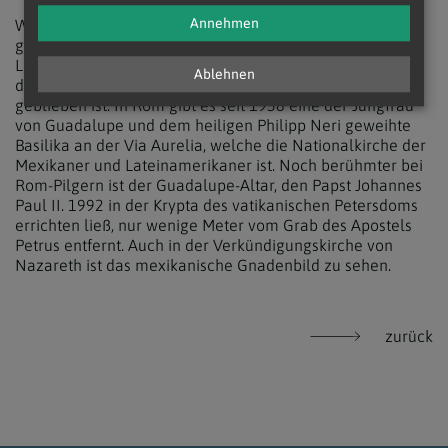
Annehmen
Weitere besonders um den 12. Dezember in Ehren
gehaltene Guadalupe-Altäre gibt es in Europa u.a. in
Lourdes sowie in der Pariser Notre-Dame-Kathedrale, wo
Ablehnen
das Bild der Jungfrau vom Brand 2019 verschont
geblieben ist. In Rom gibt es seit 1958 eine der Jungfrau
von Guadalupe und dem heiligen Philipp Neri geweihte
Basilika an der Via Aurelia, welche die Nationalkirche der
Mexikaner und Lateinamerikaner ist. Noch berühmter bei
Rom-Pilgern ist der Guadalupe-Altar, den Papst Johannes
Paul II. 1992 in der Krypta des vatikanischen Petersdoms
errichten ließ, nur wenige Meter vom Grab des Apostels
Petrus entfernt. Auch in der Verkündigungskirche von
Nazareth ist das mexikanische Gnadenbild zu sehen.
zurück