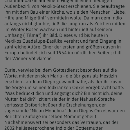
Cuauhtlatoatzin auf einem Hügel in einem heutigen
Außenbezirk von Mexiko-Stadt erschienen. Sie beauftragte
ihn mit dem Bau einer Kirche, wo sie den Menschen "Liebe,
Hilfe und Mitgefühl" vermitteln wolle. Da man dem Indio
anfangs nicht glaubte, ließ die Jungfrau als Zeichen mitten
im Winter Rosen wachsen und hinterließ auf seinem
Umhang ("Tilma") ihr Bild. Dieses wird bis heute in
Mexikos Guadalupe-Basilika verehrt und fand Eingang in
zahlreiche Altäre. Einer der ersten und größten davon in
Europa befindet sich seit 1954 im nördlichen Seitenschiff
der Wiener Votivkirche.
Curiel verwies bei dem Gottesdienst besonders auf die
Worte, mit denen sich Maria - die übrigens als Mestizin
erschien - an Juan Diego gewandt hatte, als der ihr zuvor
die Sorge um seinen todkranken Onkel vorgebracht hatte.
"Was bedrückt dich und ängstigt dich? Bin nicht ich, deine
Mutter, bei dir?", zitiert sie der in der Nahuatl-Sprache
verfasste Erstbericht über die Erscheinungen, der
sogenannte "Nican Mopohua". Juan Diegos Onkel war den
Berichten zufolge im selben Moment geheilt.
Nachahmenswert sei besonders das Vertrauen, das der
2002 heiliggesprochene Indio der Gottesmutter