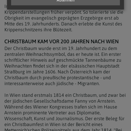
Ablehnen
In protestantischen Gegenden waren
Krippendarstellungen früher verpönt. So tolerierte sie die
Obrigkeit im evangelisch geprägten Erzgebirge erst ab
Mitte des 19. Jahrhunderts. Danach erlebte die Kunst des
Krippenschnitzens ihre Blütezeit.
CHRISTBAUM KAM VOR 200 JAHREN NACH WIEN
Der Christbaum wurde erst im 19. Jahrhundert zu dem
zentralen Weihnachtssymbol, das er heute ist. Ein erster
schriftlicher Hinweis auf geschmückte Tannenbäume zu
Weihnachten findet sich in der elsässischen Hauptstadt
Straßburg im Jahre 1606. Nach Österreich kam der
Christbaum durch preußische protestantische - und
interessanterweise auch jüdische - Migranten.
In Wien stand erstmals 1814 ein Christbaum, und zwar bei
der jüdischen Gesellschaftsdame Fanny von Arnstein.
Während des Wiener Kongresses trafen sich im Hause
Arnstein prominente Vertreter aus Diplomatie,
Wissenschaft, Kunst und Journalismus. Der erste Beleg für
ein Christbaumfest in Wien ist der Bericht eines
Metternich'schen Polizeispitzels aus dem Jahr 1814. "Bei