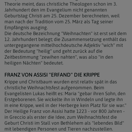
Theorie meint, dass christliche Theologen schon im 3.
Jahrhundert den im Evangelium nicht genannten
Geburtstag Christi am 25. Dezember berechneten, weil
man nach der Tradition vom 25. März als Tag seiner
Empfängnis ausging.
Die deutsche Bezeichnung "Weihnachten" ist erst seit dem
12. Jahrhundert belegt; die Zusammensetzung enthält das
untergegangene mittelhochdeutsche Adjektiv "wich" mit
der Bedeutung "heilig" und geht zurück auf die
Zeitbestimmung "zewihen nahten", was also "in den
heiligen Nächten" bedeutet.
FRANZ VON ASSISI "ERFAND" DIE KRIPPE
Krippe und Christbaum wurden erst relativ spät in das
christliche Weihnachtsfest aufgenommen. Beim
Evangelisten Lukas heißt es: Maria "gebar ihren Sohn, den
Erstgeborenen. Sie wickelte ihn in Windeln und legte ihn
in eine Krippe, weil in der Herberge kein Platz für sie war."
Der Heilige Franz von Assisi hatte 1223 - vor 800 Jahren -
in Greccio als erster die Idee, zum Weihnachtsfest die
Geburt Christi im Stall von Bethlehem als "lebendes Bild"
mit lebendigen Personen und Tieren nachzustellen.