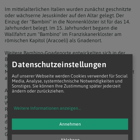
Im mittelalterlichen Italien wurden zunächst geschnitzte
oder wächserne Jesuskinder auf den Altar gelegt. Der
Einzug der "Bambini" in die Nonnenklöster ist für das 14.
Jahrhundert belegt. Im 15. Jahrhundert begann die
Wallfahrt zum "Bambino" im Franziskanerkloster am
römischen Kapitol (Aracoeli) als Gnadenort.
Weitere Bambino-Gnadenorte entwickelten sich in der
Barockzeit. Die wohl berühmteste dieser Gnadenfiguren
Datenschutzeinstellungen
ist das "Prager Jesulein" aus dem Karmelitinnenkloster
Maria Victoria in der tschechischen Hauptstadt. Es stammt
Auf unserer Webseite werden Cookies verwendet für Social
aus dem Jahr 1628.
Media, Analyse, systemtechnische Notwendigkeiten und
Sonstiges. Sie können Ihre Zustimmung später jederzeit
Ab dem 15. Jahrhundert gab es in Italien in den Kirchen
ändern oder zurückziehen.
permanente Krippen. Ab dem 17. Jahrhundert wurden
Weihnachtskrippen auch außerhalb Mittelitaliens als
Weitere Informationen anzeigen
...
Rekonstruktion des großen Ereignisses von Bethlehem
populär. Einzelne Landschaften entwickelten vor allem in
der Barockzeit besondere Traditionen des Krippenbaus -
Annehmen
so Sizilien, Tirol, Oberbayern, die Provence und die
Goralischen Täler südlich von Krakau.