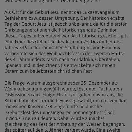
wird der Stefanitag am 27. Dezember gefeiert.
Als Ort für die Geburt Jesu nennt das Lukasevangelium
Bethlehem bzw. dessen Umgebung. Der historisch exakte
Tag der Geburt Jesu ist jedoch unbekannt, da für die ersten
Christengenerationen die historisch genaue Definition
dieses Tages unbedeutend war. Als historisch gesichert gilt
eine Feier des Geburtsfestes Jesu am 25. Dezember des
Jahres 336 in der römischen Stadtliturgie. Von Rom aus
verbreitete sich das Weihnachtsfest in der zweiten Hälfte
des 4. Jahrhunderts rasch nach Nordafrika, Oberitalien,
Spanien und in den Orient. Es entwickelte sich neben
Ostern zum beliebtesten christlichen Fest.
Die Frage, warum ausgerechnet der 25. Dezember als
Weihnachtsdatum gewählt wurde, löst unter Fachleuten
Diskussionen aus. Einige Historiker gehen davon aus, die
Kirche habe den Termin bewusst gewählt, um das von den
römischen Kaisern 274 eingeführte heidnische
"Geburtsfest des unbesiegbaren Sonnengottes" ("Sol
Invictus") neu zu deuten. Dabei wurde zunächst
gleichzeitig das Fest der Anbetung der Weisen begangen,
das später auf den 6. Jänner verlegt wurde. Eine zweite