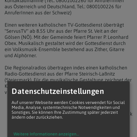
Kontaktaufnahme (Tel.: 08001002260 für AnruferInnen
aus Österreich und Deutschland, Tel.: 0800100226 für
AnruferInnen aus der Schweiz)
Einen weiteren katholischen TV-Gottesdienst überträgt
"ServusTV" ab 8.55 Uhr aus der Pfarre St. Veit an der
Gölsen (NÖ). Mit der Gemeinde feiert Pfarrer P. Leonhard
Obex. Musikalisch gestaltet wird der Gottesdienst durch
ein Volksmusik-Ensemble bestehend aus Zither, Gitarre
und Alphörner.
Die Regionalradios übertragen indes einen katholischen
Radio-Gottesdienst aus der Pfarre Steirisch-Laßnitz
(Steiermark). Für die musikalische Gestaltung zeichnet der
Kirchenchor Laßnitz und der Laßnitzer Viergesang
Datenschutzeinstellungen
verantwortlich.
Auf unserer Webseite werden Cookies verwendet für Social
Media, Analyse, systemtechnische Notwendigkeiten und
Sonstiges. Sie können Ihre Zustimmung später jederzeit
zurück
ändern oder zurückziehen.
Weitere Informationen anzeigen
...