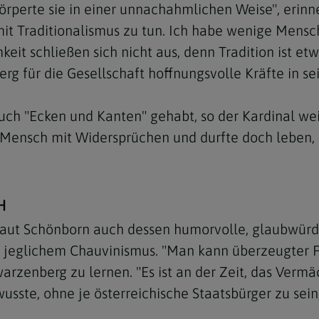
örperte sie in einer unnachahmlichen Weise", erinn
s mit Traditionalismus zu tun. Ich habe wenige Mensc
eit schließen sich nicht aus, denn Tradition ist et
erg für die Gesellschaft hoffnungsvolle Kräfte in s
Navigation schließen
 "Ecken und Kanten" gehabt, so der Kardinal weite
in Mensch mit Widersprüchen und durfte doch leben,
H
laut Schönborn auch dessen humorvolle, glaubwür
on jeglichem Chauvinismus. "Man kann überzeugter P
warzenberg zu lernen. "Es ist an der Zeit, das Ver
sste, ohne je österreichische Staatsbürger zu sein