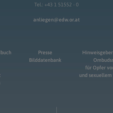
Tel.: +43 1 51552 - 0
anliegen@edw.or.at
dbuch
Presse
Hinweisgeber
Bilddatenbank
Ombudss
für Opfer v
t
und sexuellem
m