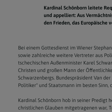
Kirchenbeitrag
Hochschul
Beichte
In Memoriam
Aschermit
Ökumene
Diözesanle
Kardinal Schönborn leitete Re
Telefonseelsorge
Konservato
Hochzeit & Ehe
Fastenzeit
Personen
und appelliert: Aus Vermächtni
Kirchenmu
den Frieden, das Europäische vo
Weihe
Karwoche
Pfarren
Erwachsene
Region
Krankensalbung
Ostern
Institution
Theologisc
Bei einem Gottesdienst im Wiener Stephan
Christi Hi
Andersspr
sowie zahlreiche weitere Vertreter aus Po
Pfingsten
Organigr
tschechischen Außenminister Karel Schwa
Christen und großen Mann der Öffentlichke
Fronleich
Schwarzenbergs. Bundespräsident Van der 
Mariä Him
Politiker" und Staatsmann im besten Sinn,
Erntedank
Kardinal Schönborn hob in seiner Predigt 
Allerheili
christlichen Glauben mitgetragenen war, 