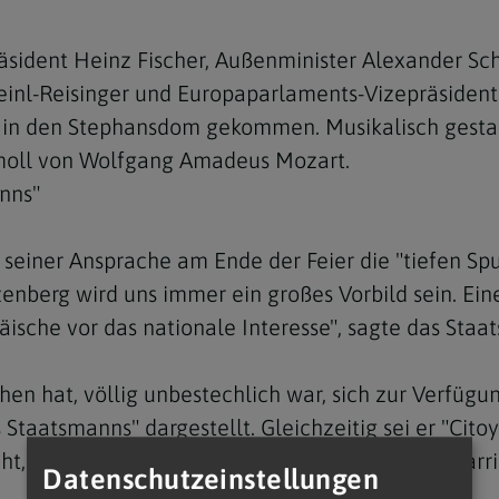
ident Heinz Fischer, Außenminister Alexander Scha
inl-Reisinger und Europaparlaments-Vizepräsident 
in den Stephansdom gekommen. Musikalisch gestal
oll von Wolfgang Amadeus Mozart.
anns"
seiner Ansprache am Ende der Feier die "tiefen Spu
nberg wird uns immer ein großes Vorbild sein. Eine
päische vor das nationale Interesse", sagte das Staa
en hat, völlig unbestechlich war, sich zur Verfügun
Staatsmanns" dargestellt. Gleichzeitig sei er "Cit
t, stets engagiert, aber nicht um der eigenen Karri
Datenschutzeinstellungen