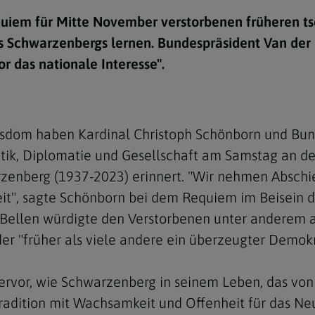
e
twoch
itung
10 Gebote
Trennung/Scheidung
Meldungsarchiv
quiem für Mitte November verstorbenen früheren t
rium für
7 Todsünden
Einsamkeit
s Schwarzenbergs lernen. Bundespräsident Van der 
sik
r das nationale Interesse".
7 Gaben des Heiligen Gei
Trauer
nbildung in deiner
en
Begräbnis
Navigation schließen
he Kurse
sdom haben Kardinal Christoph Schönborn und Bun
mmelfahrt
achige Gemeinden
litik, Diplomatie und Gesellschaft am Samstag an 
amm
rzenberg (1937-2023) erinnert. "Wir nehmen Absch
it", sagte Schönborn bei dem Requiem im Beisein d
nam
Bellen würdigte den Verstorbenen unter anderem a
melfahrt
 der "früher als viele andere ein überzeugter Demo
Navigation schließen
hervor, wie Schwarzenberg in seinem Leben, das von
Navigation schließen
gen und Allerseelen
Tradition mit Wachsamkeit und Offenheit für das N