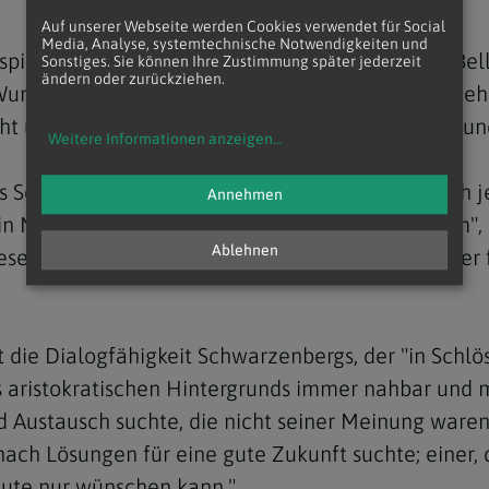
Auf unserer Webseite werden Cookies verwendet für Social
Media, Analyse, systemtechnische Notwendigkeiten und
spiegle sich die Geschichte Europas, so Van der Be
Sonstiges. Sie können Ihre Zustimmung später jederzeit
ändern oder zurückziehen.
Wurzeln in verschiedenen Ländern haben. "Das mehr
icht und eine Zukunft bekommen hat", sagte der Bun
Weitere Informationen anzeigen
...
ss Schwarzenberg als einen seiner Vornamen auch 
Annehmen
 Namenspatron sei Schwarzenberg "unbeugsam", "v
Ablehnen
esen u.a. zwischen Österreich und Tschechien oder
 die Dialogfähigkeit Schwarzenbergs, der "in Schl
s aristokratischen Hintergrunds immer nahbar und m
d Austausch suchte, die nicht seiner Meinung ware
Lösungen für eine gute Zukunft suchte; einer, der
ute nur wünschen kann."