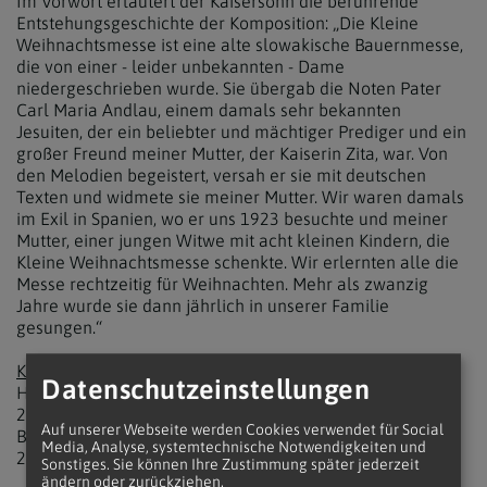
Im Vorwort erläutert der Kaisersohn die berührende
Entstehungsgeschichte der Komposition: „Die Kleine
Weihnachtsmesse ist eine alte slowakische Bauernmesse,
die von einer - leider unbekannten - Dame
niedergeschrieben wurde. Sie übergab die Noten Pater
Carl Maria Andlau, einem damals sehr bekannten
Jesuiten, der ein beliebter und mächtiger Prediger und ein
großer Freund meiner Mutter, der Kaiserin Zita, war. Von
den Melodien begeistert, versah er sie mit deutschen
Texten und widmete sie meiner Mutter. Wir waren damals
im Exil in Spanien, wo er uns 1923 besuchte und meiner
Mutter, einer jungen Witwe mit acht kleinen Kindern, die
Kleine Weihnachtsmesse schenkte. Wir erlernten alle die
Messe rechtzeitig für Weihnachten. Mehr als zwanzig
Jahre wurde sie dann jährlich in unserer Familie
gesungen.“
Kapuzinerkirche Wien
I, Neuer Markt
Datenschutzeinstellungen
Heiliger Abend, 24. Dezember,
21:30 Uhr: Einstimmung mit Weihnachtsliedern und
Auf unserer Webseite werden Cookies verwendet für Social
Bläsermusik
Media, Analyse, systemtechnische Notwendigkeiten und
22:00 Uhr: Christmette
Sonstiges. Sie können Ihre Zustimmung später jederzeit
ändern oder zurückziehen.