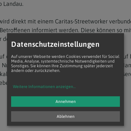
so Landau.
ird direkt mit einem Caritas-Streetworker verbund
Betroffenen informiert werden. Diese können so mi
 der Caritas Notschlafstellen versorgt werden.
Datenschutzeinstellungen
Navigation schließen
 auf der Straße anzusprechen, kann mit einem Anru
Auf unserer Webseite werden Cookies verwendet für Social
Media, Analyse, systemtechnische Notwendigkeiten und
die Nummer des Kältetelefons deshalb auf Ihrem Han
Sonstiges. Sie können Ihre Zustimmung später jederzeit
ändern oder zurückziehen.
kalten Temperaturen im Freien übernachtet. Unser
ebenswichtige Hilfe leisten".
Weitere Informationen anzeigen
...
Annehmen
Ablehnen