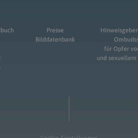
dbuch
Presse
Hinweisgeber
Bilddatenbank
Ombudss
für Opfer v
t
und sexuellem
m
Cookie-Einstellungen