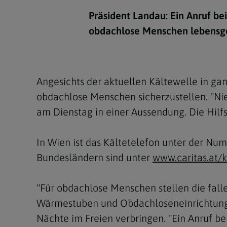
Kirchenbeitrag
Hochschul
Beichte
In Memoriam
Aschermit
Ökumene
Diözesanle
Präsident Landau: Ein Anruf be
Telefonseelsorge
Konservato
Hochzeit & Ehe
Fastenzeit
Personen
obdachlose Menschen lebensge
Kirchenmu
Weihe
Karwoche
Pfarren
Erwachsene
Region
Krankensalbung
Ostern
Institution
Angesichts der aktuellen Kältewelle in gan
Theologisc
obdachlose Menschen sicherzustellen. "Nie
Christi Hi
Andersspr
am Dienstag in einer Aussendung. Die Hilfs
Pfingsten
Organigr
In Wien ist das Kältetelefon unter der N
Fronleich
Bundesländern sind unter
www.caritas.at/k
Mariä Him
"Für obdachlose Menschen stellen die fall
Erntedank
Wärmestuben und Obdachloseneinrichtunge
Allerheili
Nächte im Freien verbringen. "Ein Anruf b