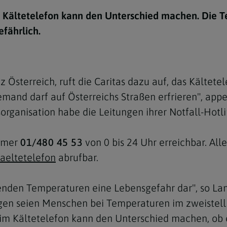
e
twoch
itung
10 Gebote
Trennung/Scheidung
Meldungsarchiv
i Kältetelefon kann den Unterschied machen. Die T
rium für
7 Todsünden
Einsamkeit
fährlich.
sik
7 Gaben des Heiligen Gei
Trauer
nbildung in deiner
en
Begräbnis
z Österreich, ruft die Caritas dazu auf, das Kältete
Navigation schließen
he Kurse
mand darf auf Österreichs Straßen erfrieren", appe
mmelfahrt
achige Gemeinden
organisation habe die Leitungen ihrer Notfall-Hotl
amm
ummer
01/480 45 53
von 0 bis 24 Uhr erreichbar. Al
nam
aeltetelefon
abrufbar.
melfahrt
Navigation schließen
enden Temperaturen eine Lebensgefahr dar", so Lan
n seien Menschen bei Temperaturen im zweistellig
Navigation schließen
gen und Allerseelen
eim Kältetelefon kann den Unterschied machen, ob 