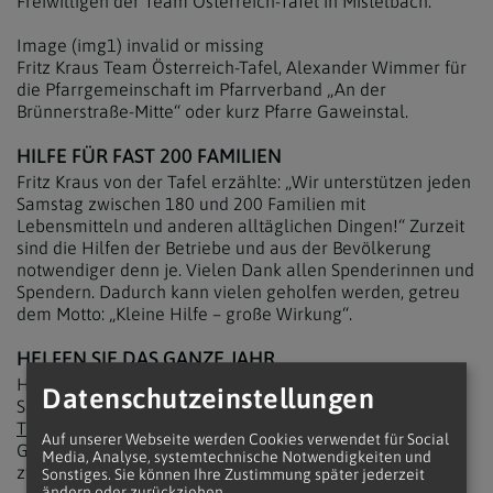
Freiwilligen der Team Österreich-Tafel in Mistelbach.
Image (img1) invalid or missing
Fritz Kraus Team Österreich-Tafel, Alexander Wimmer für
die Pfarrgemeinschaft im Pfarrverband „An der
Brünnerstraße-Mitte“ oder kurz Pfarre Gaweinstal.
HILFE FÜR FAST 200 FAMILIEN
Fritz Kraus von der Tafel erzählte: „Wir unterstützen jeden
Samstag zwischen 180 und 200 Familien mit
Lebensmitteln und anderen alltäglichen Dingen!“ Zurzeit
sind die Hilfen der Betriebe und aus der Bevölkerung
notwendiger denn je. Vielen Dank allen Spenderinnen und
Spendern. Dadurch kann vielen geholfen werden, getreu
dem Motto: „Kleine Hilfe – große Wirkung“.
HELFEN SIE DAS GANZE JAHR
Hilfe wird das ganze Jahr benötigt. Man kann jeden
Datenschutzeinstellungen
Samstag direkt Sachen abgeben. Die Freiwilligen der
Team Österreich Tafel vom Bezirk Mistelbach
in der
Auf unserer Webseite werden Cookies verwendet für Social
Gewerbeschulgasse 2 nehmen die Spenden gerne
Media, Analyse, systemtechnische Notwendigkeiten und
zwischen 14 und 16 Uhr entgegen.
Sonstiges. Sie können Ihre Zustimmung später jederzeit
ändern oder zurückziehen.