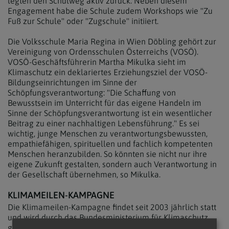
legten den Schulweg aktiv zurück. Neben diesem
Engagement habe die Schule zudem Workshops wie "Zu
Fuß zur Schule" oder "Zugschule" initiiert.
Die Volksschule Maria Regina in Wien Döbling gehört zur
Vereinigung von Ordensschulen Österreichs (VOSÖ).
VOSÖ-Geschäftsführerin Martha Mikulka sieht im
Klimaschutz ein deklariertes Erziehungsziel der VOSÖ-
Bildungseinrichtungen im Sinne der
Schöpfungsverantwortung: "Die Schaffung von
Bewusstsein im Unterricht für das eigene Handeln im
Sinne der Schöpfungsverantwortung ist ein wesentlicher
Beitrag zu einer nachhaltigen Lebensführung." Es sei
wichtig, junge Menschen zu verantwortungsbewussten,
empathiefähigen, spirituellen und fachlich kompetenten
Menschen heranzubilden. So könnten sie nicht nur ihre
eigene Zukunft gestalten, sondern auch Verantwortung in
der Gesellschaft übernehmen, so Mikulka.
KLIMAMEILEN-KAMPAGNE
Die Klimameilen-Kampagne findet seit 2003 jährlich statt
und wird durch das Bundesministerium für Klimaschutz
gefördert. Eine "Klimameile" entspricht einem