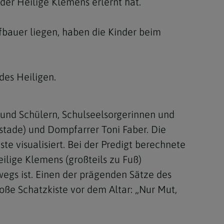
der Heilige Klemens erlernt hat.
fbauer liegen, haben die Kinder beim
des Heiligen.
 und Schülern, Schulseelsorgerinnen und
stade) und Dompfarrer Toni Faber. Die
e visualisiert. Bei der Predigt berechnete
ilige Klemens (großteils zu Fuß)
wegs ist. Einen der prägenden Sätze des
oße Schatzkiste vor dem Altar: „Nur Mut,