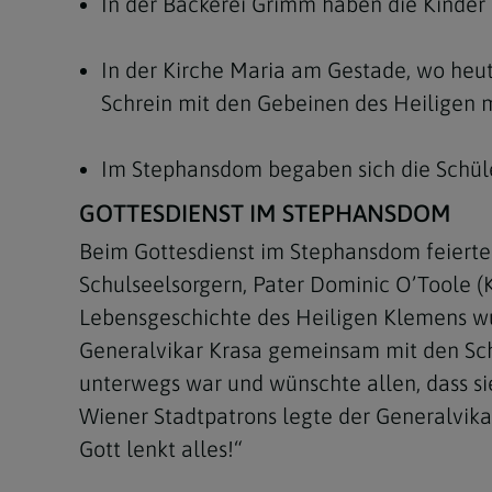
In der Bäckerei Grimm haben die Kinder 
In der Kirche Maria am Gestade, wo heu
Schrein mit den Gebeinen des Heiligen m
Im Stephansdom begaben sich die Schüle
GOTTESDIENST IM STEPHANSDOM
Beim Gottesdienst im Stephansdom feierte 
Schulseelsorgern, Pater Dominic O’Toole 
Lebensgeschichte des Heiligen Klemens wurd
Generalvikar Krasa gemeinsam mit den Schü
unterwegs war und wünschte allen, dass sie
Wiener Stadtpatrons legte der Generalvikar
Gott lenkt alles!“