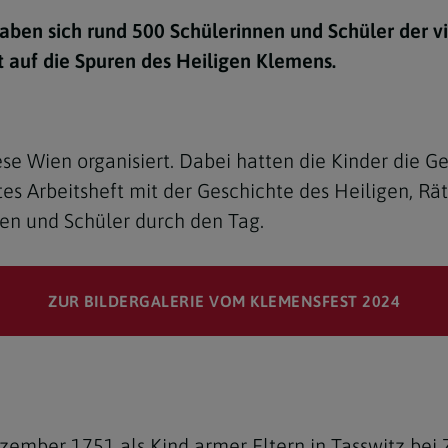
e
twoch
itung
10 Gebote
Trennung/Scheidung
Meldungsarchiv
aben sich rund 500 Schülerinnen und Schüler der v
rium für
7 Todsünden
Einsamkeit
 auf die Spuren des Heiligen Klemens.
sik
7 Gaben des Heiligen Gei
Trauer
nbildung in deiner
en
Begräbnis
e Wien organisiert. Dabei hatten die Kinder die G
Navigation schließen
he Kurse
ltes Arbeitsheft mit der Geschichte des Heiligen, R
mmelfahrt
achige Gemeinden
en und Schüler durch den Tag.
amm
nam
ZUR BILDERGALERIE VOM KLEMENSFEST 2024
melfahrt
Navigation schließen
Navigation schließen
gen und Allerseelen
mber 1751 als Kind armer Eltern in Tasswitz bei Z