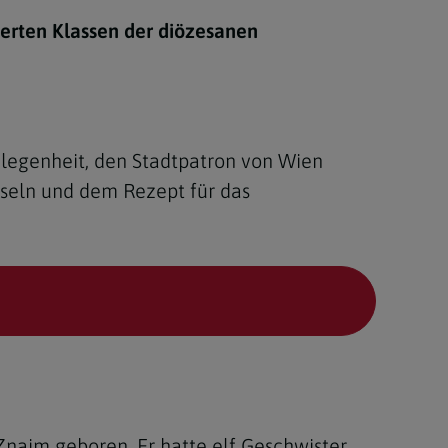
Berufung
ierten Klassen der diözesanen
stes
elegenheit, den Stadtpatron von Wien
ätseln und dem Rezept für das
naim geboren. Er hatte elf Geschwister.