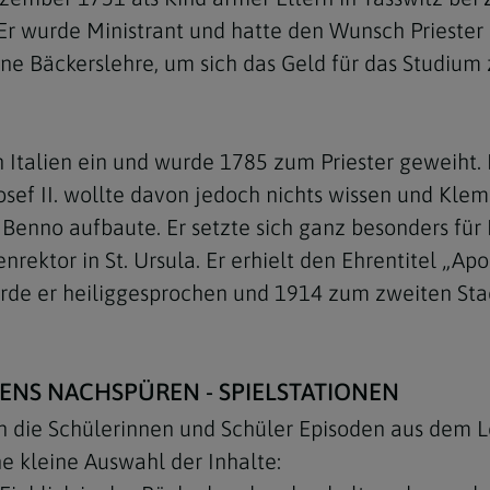
r. Er wurde Ministrant und hatte den Wunsch Prieste
ne Bäckerslehre, um sich das Geld für das Studium 
 Italien ein und wurde 1785 zum Priester geweiht. 
Navigation schließen
 Josef II. wollte davon jedoch nichts wissen und K
. Benno aufbaute. Er setzte sich ganz besonders fü
rektor in St. Ursula. Er erhielt den Ehrentitel „Ap
rde er heiliggesprochen und 1914 zum zweiten Sta
MENS NACHSPÜREN - SPIELSTATIONEN
en die Schülerinnen und Schüler Episoden aus dem 
ne kleine Auswahl der Inhalte: