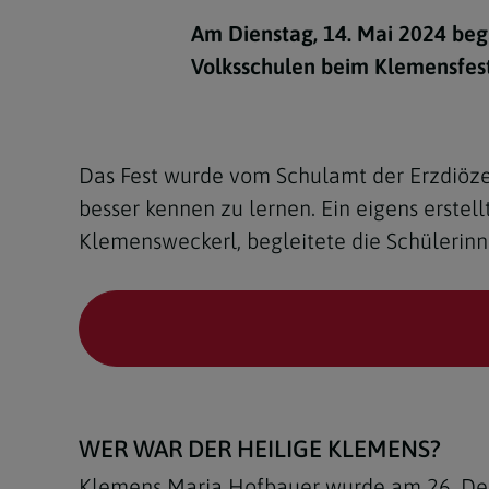
Kirchenbeitrag
Hochschul
Beichte
In Memoriam
Aschermit
Ökumene
Diözesanle
Am Dienstag, 14. Mai 2024 beg
Telefonseelsorge
Konservato
Hochzeit & Ehe
Fastenzeit
Personen
Volksschulen beim Klemensfest
Kirchenmu
Weihe
Karwoche
Pfarren
Erwachsene
Region
Krankensalbung
Ostern
Institution
Das Fest wurde vom Schulamt der Erzdiözes
Theologisc
besser kennen zu lernen. Ein eigens erstel
Christi Hi
Andersspr
Klemensweckerl, begleitete die Schülerinn
Pfingsten
Organigr
Fronleich
Mariä Him
Erntedank
WER WAR DER HEILIGE KLEMENS?
Allerheili
Klemens Maria Hofbauer wurde am 26. Deze