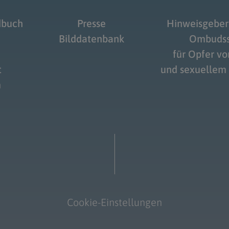
dbuch
Presse
Hinweisgeber
Bilddatenbank
Ombudss
für Opfer v
t
und sexuellem
m
Cookie-Einstellungen