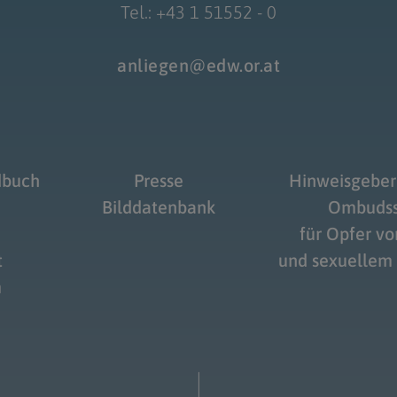
Tel.: +43 1 51552 - 0
anliegen@edw.or.at
dbuch
Presse
Hinweisgeber
Bilddatenbank
Ombudss
für Opfer v
t
und sexuellem
m