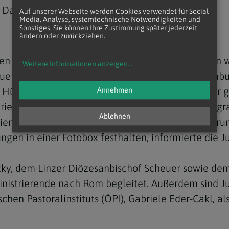
 Danke Euch allen!!!"
Auf unserer Webseite werden Cookies verwendet für Social
Media, Analyse, systemtechnische Notwendigkeiten und
Sonstiges. Sie können Ihre Zustimmung später jederzeit
ändern oder zurückziehen.
ungen Leute zwischen 13 und Anfang 30 aus Ländern 
Weitere Informationen anzeigen
...
auen, Italien, Belgien, Kroatien, Frankreich, Luxem
n Hüten, eigens bedruckten Wallfahrt-T-Shirts ode
Annehmen
istrierenden auch genannt werden - ein buntes Progr
Ablehnen
 dient die "ÖASE" in einem kirchlichen Jugendzentru
gen in einer Fotobox festhalten, informierte die J
ky, dem Linzer Diözesanbischof Scheuer sowie dem 
nistrierende nach Rom begleitet. Außerdem sind J
schen Pastoralinstituts (ÖPI), Gabriele Eder-Cakl, a