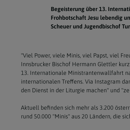
Kirchenbeitrag
Hochschul
Beichte
In Memoriam
Aschermit
Ökumene
Diözesanle
Begeisterung über 13. Internati
Telefonseelsorge
Konservato
Hochzeit & Ehe
Fastenzeit
Personen
Frohbotschaft Jesu lebendig un
Kirchenmu
Scheuer und Jugendbischof Tur
Weihe
Karwoche
Pfarren
Erwachsene
Region
Krankensalbung
Ostern
Institution
Theologisc
"Viel Power, viele Minis, viel Papst, viel F
Christi Hi
Andersspr
Innsbrucker Bischof Hermann Glettler kur
Pfingsten
Organigr
13. Internationale Ministrantenwallfahrt
internationalen Treffens. Via Instagram da
Fronleich
den Dienst in der Liturgie machen" und "zei
Mariä Him
Aktuell befinden sich mehr als 3.200 öster
Erntedank
rund 50.000 "Minis" aus 20 Ländern, die sich
Allerheili