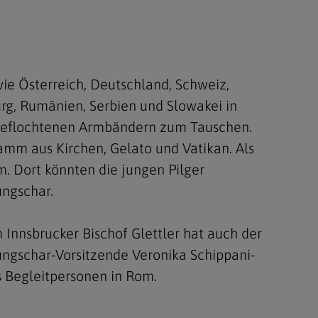
wie Österreich, Deutschland, Schweiz,
burg, Rumänien, Serbien und Slowakei in
r geflochtenen Armbändern zum Tauschen.
amm aus Kirchen, Gelato und Vatikan. Als
m. Dort könnten die jungen Pilger
ungschar.
Innsbrucker Bischof Glettler hat auch der
ungschar-Vorsitzende Veronika Schippani-
ls Begleitpersonen in Rom.