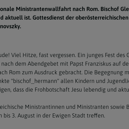
e
twoch
itung
10 Gebote
Trennung/Scheidung
Meldungsarchiv
onale Ministrantenwallfahrt nach Rom. Bischof Glet
rium für
7 Todsünden
Einsamkeit
d aktuell ist. Gottesdienst der oberösterreichisch
sik
novszky.
7 Gaben des Heiligen Gei
Trauer
nbildung in deiner
en
Begräbnis
Navigation schließen
he Kurse
reude! Viel Hitze, fast vergessen. Ein junges Fest de
mmelfahrt
achige Gemeinden
z nach dem Abendgebet mit Papst Franziskus auf de
amm
 nach Rom zum Ausdruck gebracht. Die Begegnung 
nkte "bischof_hermann" allen Kindern und Jugendlic
nam
gen, dass die Frohbotschaft Jesu lebendig und aktuel
melfahrt
Navigation schließen
reichische Ministrantinnen und Ministranten sowie B
 bis 3. August in der Ewigen Stadt treffen.
Navigation schließen
gen und Allerseelen