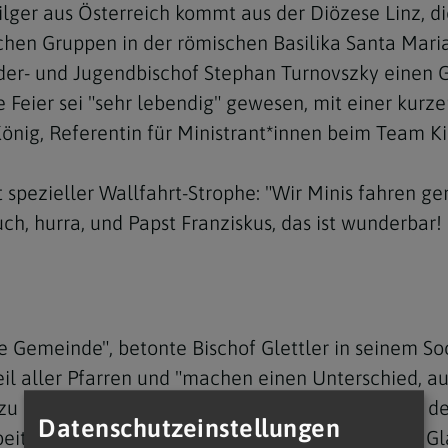
lger aus Österreich kommt aus der Diözese Linz, di
chen Gruppen in der römischen Basilika Santa Maria
er- und Jugendbischof Stephan Turnovszky einen G
ie Feier sei "sehr lebendig" gewesen, mit einer k
König, Referentin für Ministrant*innen beim Team Ki
Navigation schließen
t spezieller Wallfahrt-Strophe: "Wir Minis fahren
 hurra, und Papst Franziskus, das ist wunderbar! Da
ie Gemeinde", betonte Bischof Glettler in seinem So
eil aller Pfarren und "machen einen Unterschied, a
zu besuchen oder ein Fest zu organisieren". Auch d
Datenschutzeinstellungen
beitsplatz den Mut hätten, "zu ihrem christlichen G