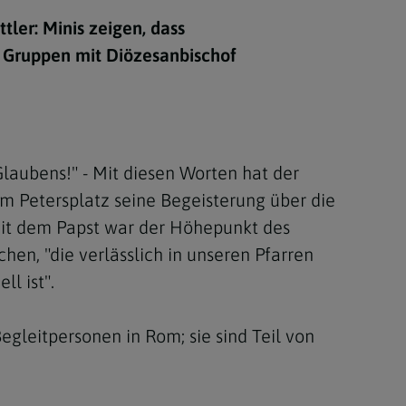
Berufung
tler: Minis zeigen, dass
en Gruppen mit Diözesanbischof
stes
s Glaubens!" - Mit diesen Worten hat der
m Petersplatz seine Begeisterung über die
mit dem Papst war der Höhepunkt des
hen, "die verlässlich in unseren Pfarren
l ist".
egleitpersonen in Rom; sie sind Teil von